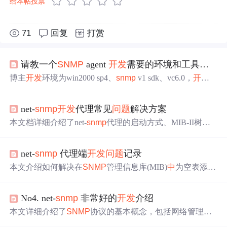
给本帖投票
71
回复
打赏
请教一个
SNMP
agent
开发
需要的环境和工具的
问
博主
开发
环境为win2000 sp4、
snmp
v1 sdk、vc6.0，
开发
中
代理端基本函数
snmp
Listen()无法使用，认为是
snmp
sdk
版本
问题
，希望大家告知
snmp
v2 sdk下载地址或推荐其他
net-
snmp
开发
代理常见
问题
解决方案
开发
包。
本文档详细介绍了net-
snmp
代理的启动方式、MIB-II树内
容获取、Test模块测试、mib2c工具使用以及常见错误的解
决方法。通过
snmp
d.conf配置，包括master agentx字段、vie
net-
snmp
代理端
开发
问题
记录
w、trapsink等，实现subagent模式并处理动态库加载错误。
同时，讲解了
Snmp
set命令的使用和如何配置
SNMP
服务
本文介绍如何解决在
SNMP
管理信息库(MIB)
中
为空表添加
以接收及发送陷阱。
数据的
问题
，特别是通过正确处理rowStatus来确保数据成
功写入。文章详细分析了在进行set操作时遇到的错误，并
No4. net-
snmp
非常好的
开发
介绍
提供了具体的代码实现及解决方案。
本文详细介绍了
SNMP
协议的基本概念，包括网络管理协
议结构、管理信息库及
SNMP
版本。深入探讨了NET-
SNM