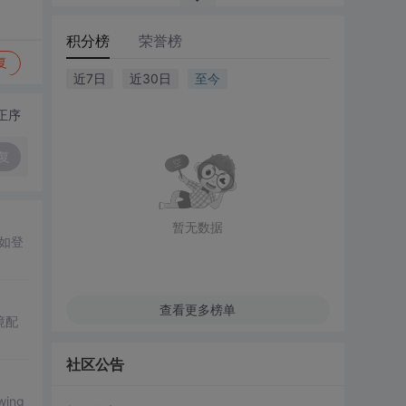
积分榜
荣誉榜
复
近7日
近30日
至今
正序
复
暂无数据
，如登
查看更多榜单
境配
社区公告
ing