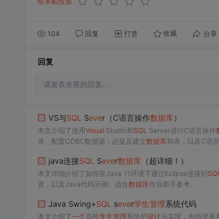
给本帖投票
104
回复
打赏
分享
收藏
回复
请发表友善的回复…
VS与
SQL
S
eve
r（C语言操作
数据库
）
本文介绍了使用
Visual
Studio和
SQL
Server进行C语言操作
录、配置ODBC数据源；还提及建立
数据库
和表，以及C语
java连接
SQL
S
eve
r
数据库
（超详细！）
本文详细介绍了如何在Java 11环境下通过Eclipse连接到
SQ
置，以及Java代码示例。适合
数据库
作业新手参考。
Java Swing+
SQL
s
eve
r
学生
管理
系统代码
本文介绍了
一个
高校
学生
管理
系统的
设计
与实现，包括登录