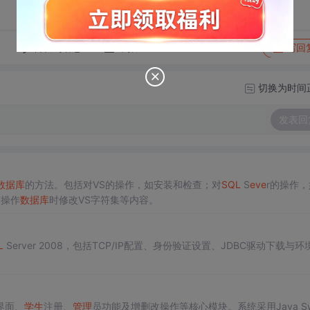
转发到动态
举报
写回
切换为时间
发表回
数据库
的方法。包括对VS的操作，如安装和检查；对
SQL
S
eve
r的操作
言操作
数据库
时修改VS字符集等内容。
L
Server 2008，包括TCP/IP配置、身份验证设置、JDBC驱动下载与环
界面、
学生
注册、
管理
员功能及增删改操作等核心模块。系统采用Java Sw