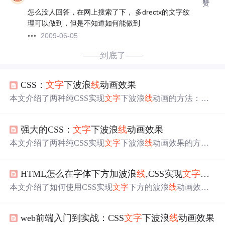
赞
怎么没人回答，在网上搜索了下， 多drectx的文字纹
理可以做到，但是不知道如何能做到
2009-06-05
——到底了——
CSS：
文字
下波浪
线
动画效果
本文介绍了两种纯CSS实现
文字
下波浪
线
动画的方法：一
是利用径向渐变绘制，二是使用SVG波形
矢量图
作为背
景。径向渐变方法颜色控制方便但理解成本高，而SVG背
强大的CSS：
文字
下波浪
线
动画效果
景方法
线
条平滑且易维护。文中还提到CSS的属性不适用
于制作波浪
线
动画，并给出了示例效果和原因。
本文介绍了两种纯CSS实现
文字
下波浪
线
动画效果的方
法：使用径向渐变和SVG波形
矢量图
作为背景。第一种方
法颜色控制方便但理解成本高，第二种方法
线
条平滑且易
HTML怎么在字体下方加波浪
线
,CSS实现
文字
下
面
于维护，但颜色不易实时跟随
文字
变化。文章提供了详细
的CSS代码示例，并讨论了CSS的波浪
线
属性的局限性。
本文介绍了如何使用CSS实现
文字
下方的波浪
线
动画效
果，包括两种方法：径向渐变纯CSS实现和使用SVG波形
矢量图
作为背景。详细讲解了每种方法的实现原理和优缺
web前端入门到实战：CSS
文字
下波浪
线
动画效果
点
，并提供了相应的代码示例。