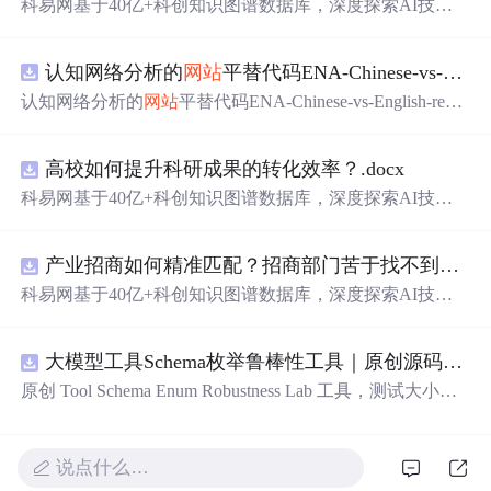
科易网基于40亿+科创知识图谱数据库，深度探索AI技术
在技术转移、成果转化、技术经纪、知识产权、产业创
新、科技招商等垂直领域的多样化应用场景，研究科技创
认知网络分析的
网站
平替代码ENA-Chinese-vs-English-reproducible.zip
新领域的AI+数智化解决方案，推动科技创新与产业创新
智能化发展。
认知网络分析的
网站
平替代码ENA-Chinese-vs-English-repro
ducible.zip
高校如何提升科研成果的转化效率？.docx
科易网基于40亿+科创知识图谱数据库，深度探索AI技术
在技术转移、成果转化、技术经纪、知识产权、产业创
新、科技招商等垂直领域的多样化应用场景，研究科技创
产业招商如何精准匹配？招商部门苦于找不到符合产业链补链强链方向的目标企业怎么办？.docx
新领域的AI+数智化解决方案，推动科技创新与产业创新
智能化发展。
科易网基于40亿+科创知识图谱数据库，深度探索AI技术
在技术转移、成果转化、技术经纪、知识产权、产业创
新、科技招商等垂直领域的多样化应用场景，研究科技创
大模型工具Schema枚举鲁棒性工具｜原创源码+测试+离线报告
新领域的AI+数智化解决方案，推动科技创新与产业创新
智能化发展。
原创 Tool Schema Enum Robustness Lab 工具，测试大小
写、别名、未知枚举、空值与多语言取值对工具参数校验
和修复的影响。压缩包包含完整源码、3 项自动化测试、
可复现合成示例、离线 HTML/JSON/SVG 报告、1080×720
说点什么…
真实运行效果图、README、运行说明、功能清单、MIT