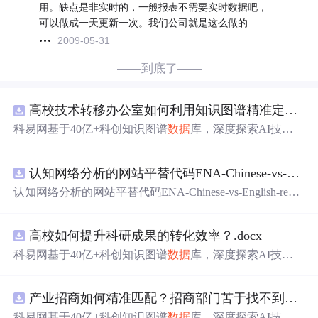
用。缺点是非实时的，一般报表不需要实时数据吧，
可以做成一天更新一次。我们公司就是这么做的
2009-05-31
——到底了——
高校技术转移办公室如何利用知识图谱精准定位产业需求与技术适配点？.docx
科易网基于40亿+科创知识图谱
数据
库，深度探索AI技术
在技术转移、成果转化、技术经纪、知识产权、产业创
新、科技招商等垂直领域的多样化应用场景，研究科技创
认知网络分析的网站平替代码ENA-Chinese-vs-English-reproducible.zip
新领域的AI+数智化解决方案，推动科技创新与产业创新
智能化发展。
认知网络分析的网站平替代码ENA-Chinese-vs-English-repro
ducible.zip
高校如何提升科研成果的转化效率？.docx
科易网基于40亿+科创知识图谱
数据
库，深度探索AI技术
在技术转移、成果转化、技术经纪、知识产权、产业创
新、科技招商等垂直领域的多样化应用场景，研究科技创
产业招商如何精准匹配？招商部门苦于找不到符合产业链补链强链方向的目标企业怎么办？.docx
新领域的AI+数智化解决方案，推动科技创新与产业创新
智能化发展。
科易网基于40亿+科创知识图谱
数据
库，深度探索AI技术