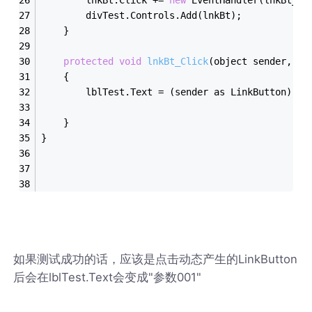
        divTest.Controls.Add(lnkBt);
    }
protected
void
lnkBt_Click
(object sender, Ev
    {
        lblTest.Text = (sender as LinkButton).Co
    }
}
如果测试成功的话，应该是点击动态产生的LinkButton
后会在lblTest.Text会变成"参数001"