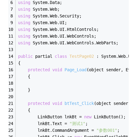
using
 System.Data;
using
 System.Web;
using
 System.Web.Security;
using
 System.Web.UI;
using
 System.Web.UI.HtmlControls;
using
 System.Web.UI.WebControls;
using
 System.Web.UI.WebControls.WebParts;
public
 partial 
class
TestPage02
 :
 System.Web.UI.
{
protected
void
Page_Load
(object sender, Even
    {
    }
protected
void
btTest_Click
(object sender, E
    {
        LinkButton lnkBt = 
new
 LinkButton();
        lnkBt.Text = 
"测试1"
;
        lnkBt.CommandArgument = 
"参数001"
;
        lnkBt.Click += 
new
 EventHandler(lnkBt_Cl