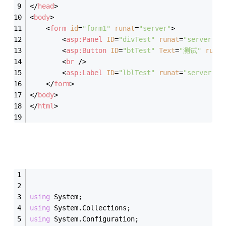
</
head
>
<
body
>
<
form
id
=
"form1"
runat
=
"server"
>
<
asp:Panel
ID
=
"divTest"
runat
=
"server"
>
<
<
asp:Button
ID
=
"btTest"
Text
=
"测试"
runat
<
br
 />
<
asp:Label
ID
=
"lblTest"
runat
=
"server"
>
<
</
form
>
</
body
>
</
html
>
using
 System;
using
 System.Collections;
using
 System.Configuration;