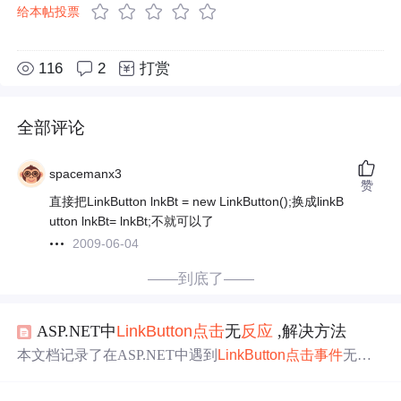
给本帖投票
116
2
打赏
全部评论
spacemanx3
赞
直接把LinkButton lnkBt = new LinkButton();换成linkB
utton lnkBt= lnkBt;不就可以了
2009-06-04
——到底了——
ASP.NET中
Link
Button
点击
无
反应
,解决方法
本文档记录了在ASP.NET中遇到
Link
Button
点击
事件
无
反
应
的问题及解决方法。参考文章提供了两种解决策略，帮
助开发者排查并修复此类问题。