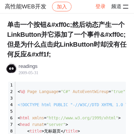
高性能WEB开发
登录
频道
加入
帖子详情
社区
高性能WEB开发
单击一个按钮&#xff0c;然后动态产生一个
LinkButton并它添加了一个事件&#xff0c;
但是为什么点击此LinkButton时却没有任
何反应&#xff1f;
readings
2009-05-31
<
%@
Page
Language
=
"C#"
AutoEventWireup
=
"true"
Co
<!DOCTYPE 
html
PUBLIC
"-//W3C//DTD XHTML 1.0 Tra
<
html
xmlns
=
"http://www.w3.org/1999/xhtml"
>
<
head
runat
=
"server"
>
<
title
>
无标题页
</
title
>