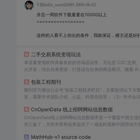
V加hello_world2009
2009-06-02
并且一周软件下载量要在10000以上
=================
这样的人看不上你出的条件，我敢保证，楼主还是好
二手交易系统变现玩法
本流量变现软件具备良好的市场适应性，无论是 C2C 交易
次开发，结合自身资源，打造适合自身的商业模式。随着 A
包装工程期刊
期刊官方微信公众号“包装工程技术栏目”，主要提供以下方
容，重要学术团队介绍，公益、科普信息等；（3）学术会
范，新产品、新技术、新工艺等；可降解、可食用、可循环
CnOpenData 线上招聘网站信息数据
彻防护、核辐射防护等）机理、材料、技术、评价等相关研
献，均须有对应的英文。
CnOpenData线上招聘网站信息数据库是一个覆盖中国
库汇集了，为学术界和业界提供了一扇实时观察中国劳动力
MathHub-v1 source code