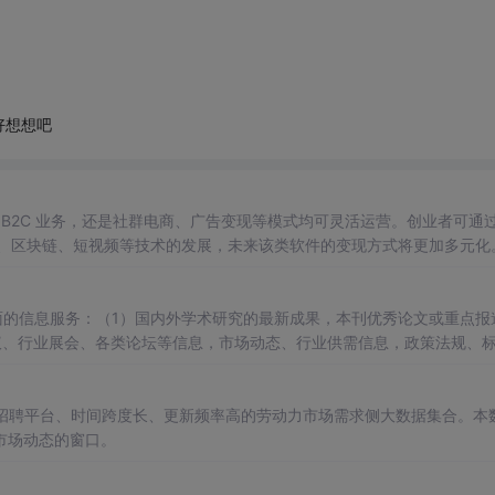
好想想吧
、B2C 业务，还是社群电商、广告变现等模式均可灵活运营。创业者可通
I、区块链、短视频等技术的发展，未来该类软件的变现方式将更加多元化
面的信息服务：（1）国内外学术研究的最新成果，本刊优秀论文或重点报
议、行业展会、各类论坛等信息，市场动态、行业供需信息，政策法规、
等绿色材料的制备、性能及应用。装备防护（力防护、热防护、隐身防护
究。文章标题、作者及其单位、摘要和关键词，以及图题、表题、中文参
主流招聘平台、时间跨度长、更新频率高的劳动力市场需求侧大数据集合。本
市场动态的窗口。