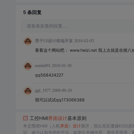
5 条
回复
请发表友善的回复…
黑子UI设计前端开发
2010-02-03
看看这个网站吧： www.heizi.net 我上次就是在猪
nanlu001
2010-01-30
qq568424227
ggl_1977
2009-09-29
我可以试试qq173066388
工控HMI
界面
设计
基本原则
本文围绕HMI（人机
界面
）
设计
展开，指出其应遵循KISS
识、减少认知负担的方法，如突出关键信息、简化页面等，