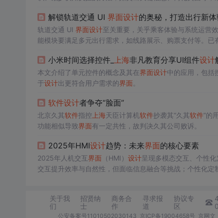
解锁轨道交通 UI
界面
设计
的奥秘，打造出行新体
轨道交通 UI
界面
设计
至关重要，关乎乘客体验与系统运营
能模块要满足多元出行需求，如线路展示、购票支付等。已
动交通智能化。
小米时间选择控件_
上海
非凡教育分享UI组件
设计
本文介绍了单元控件的概念及其在
界面
设计
中的应用，包括
于
设计
出更符合用户需求的
界面
。
软件
设计
者争夺“脸面”
北京久其
软件
指控
上海
天臣计算机
软件
抄袭其“久其
软件
”的
功能相似导致
界面
有一定共性，故判决久其公司败诉。
2025年HMI
设计
趋势：未来
界面
的核心要素
2025年人机交互
界面
（HMI）
设计
呈现多模态交互、个性化
交互提升效率与自然性，但面临信息融合等挑战；个性化定
牌；可持续
设计
环保但成本高；AR/VR带来沉浸体验，存在
关于我
招贤纳
商务合
寻求报
协议专
们
士
作
道
区
公安备案号11010502030143
京ICP备19004658号
京网文〔