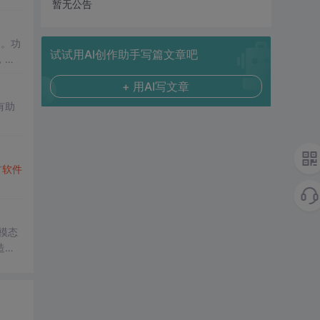
暂无公告
则。功
试试用AI创作助手写篇文章吧
，推
+ 用AI写文章
有助
方
软件
模态
造品