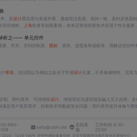
验
效率。其
设计
需实用与美观并重，遵循简洁直观、保持一致、及时反馈原
有深圳地铁、
上海
轨道等创新案例，未来还将借助新技术实现个性化服务
解析之—— 单元控件
搜索、开关、页码控制器、
图标
、滑块、进度条和选框等。理解这些控件
用户
界面
，但法院认为相似之处在于常规
设计
元素，不具备独特性，且双
定制、简约美学、可持续性
设计
、增强现实与虚拟现实融入五大趋势。多
制满足用户差异需求，却有技术和数据安全问题；简约美学提升体验与塑
技术和
设计
难题。
400-660-
在线客
工作时间 8:30-
kefu@csdn.net
0108
服
22:00
2020〕1039-165号
经营性网站备案信息
北京互联网违法和不良信息举报中心