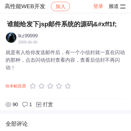
高性能WEB开发
登录
频道
加入
帖子详情
社区
高性能WEB开发
谁能给发下jsp邮件系统的源码&#xff1f;
lkz99999
2009-06-06
就是有人给你发送邮件后，有一个小信封就一直在闪动
的那种，点击闪动信封查看内容，查看后信封不再闪
动！
给本帖投票
90
1
打赏
全部评论