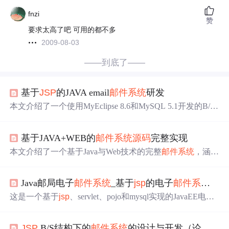
fnzi
赞
要求太高了吧 可用的都不多
2009-08-03
——到底了——
基于
JSP
的JAVA email
邮件系统
研发
本文介绍了一个使用MyEclipse 8.6和MySQL 5.1开发的B/S
架构邮件管理系统。系统实现了用户登录、邮件收发、通
讯录管理等基本功能，采用Struts2和MVC架构，强调易维
基于JAVA+WEB的
邮件系统
源码
完整实现
护和扩展性。用户界面简洁，旨在为小范围用户提供方便
快捷的邮件服务。系统分为管理员和用户管理两大模块，
本文介绍了一个基于Java与Web技术的完整
邮件系统
，涵盖
管理员可管理用户信息，用户可撰写、发送、管理邮件并
Servlet/
JSP
、JavaMail API、MVC架构、数据库设计及前
使用通讯录。此外，系统还支持邮件的附件上传。该
邮件
端交互。系统支持邮件收发、用户认证与安全控制，结合S
系统
为小型企业或集体内部通信提供了低成本解决方案。
Java邮局电子
邮件系统
_基于
jsp
的电子
邮件系统
-Ja
MTP/POP3/IMAP协议和HTTPS通信，具备高可扩展性与安
全性，适用于企业级应用开发学习。
这是一个基于
jsp
、servlet、pojo和mysql实现的JavaEE电子
邮件系统
，适用于课程设计和大作业。系统采用mvc设计
模式和分层架构，包括登录注册、用户管理、权限管理等
JSP
B/S结构下的
邮件系统
的设计与开发（论文+
源
功能。开发环境包括Jdk1.8、Eclipse或IntelliJ IDEA，数据