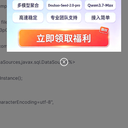
mpile class for JSP:
file
3p0.DataSources resolves to a package
c/common/inc.jsp
Sources,javax.sql.DataSource"%>
Instance();
haracterEncoding=utf-8",