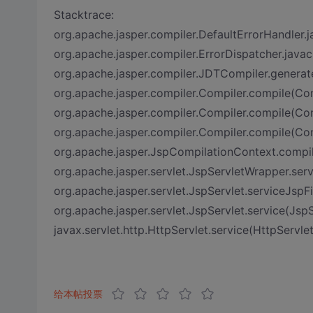
Stacktrace:
org.apache.jasper.compiler.DefaultErrorHandler.j
org.apache.jasper.compiler.ErrorDispatcher.javac
org.apache.jasper.compiler.JDTCompiler.genera
org.apache.jasper.compiler.Compiler.compile(Com
org.apache.jasper.compiler.Compiler.compile(Com
org.apache.jasper.compiler.Compiler.compile(Com
org.apache.jasper.JspCompilationContext.compi
org.apache.jasper.servlet.JspServletWrapper.ser
org.apache.jasper.servlet.JspServlet.serviceJspFi
org.apache.jasper.servlet.JspServlet.service(JspS
javax.servlet.http.HttpServlet.service(HttpServle
给本帖投票