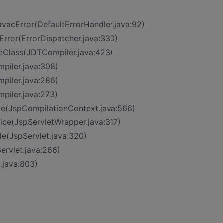
avacError(DefaultErrorHandler.java:92)
Error(ErrorDispatcher.java:330)
teClass(JDTCompiler.java:423)
piler.java:308)
piler.java:286)
piler.java:273)
le(JspCompilationContext.java:566)
vice(JspServletWrapper.java:317)
le(JspServlet.java:320)
ervlet.java:266)
t.java:803)