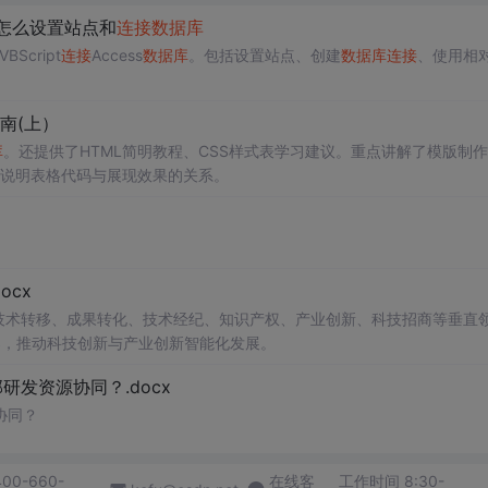
er8怎么设置站点和
连接
数据库
Script
连接
Access
数据库
。包括设置站点、创建
数据库
连接
、使用相
指南(上）
库
。还提供了HTML简明教程、CSS样式表学习建议。重点讲解了模版制
例说明表格代码与展现效果的关系。
cx
在技术转移、成果转化、技术经纪、知识产权、产业创新、科技招商等垂直
案，推动科技创新与产业创新智能化发展。
发资源协同？.docx
协同？
400-660-
在线客
工作时间 8:30-