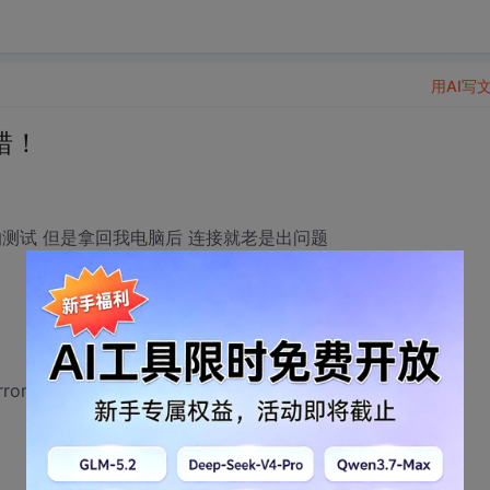
用AI写
错！
测试 但是拿回我电脑后 连接就老是出问题
r () that prevented it from fulfilling this request.