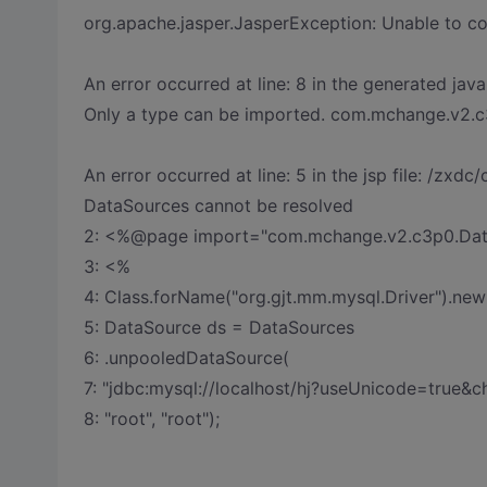
org.apache.jasper.JasperException: Unable to co
An error occurred at line: 8 in the generated java 
Only a type can be imported. com.mchange.v2.c
An error occurred at line: 5 in the jsp file: /zxd
DataSources cannot be resolved
2: <%@page import="com.mchange.v2.c3p0.Data
3: <%
4: Class.forName("org.gjt.mm.mysql.Driver").new
5: DataSource ds = DataSources
6: .unpooledDataSource(
7: "jdbc:mysql://localhost/hj?useUnicode=true&c
8: "root", "root");