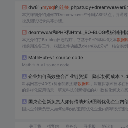
dw8与
mysql
的
连接
_phpstudy+dreamweav
本文详细介绍如何在Dreamweaver中创建ASP站点，并通过VB
径及测试记录集等步骤。
dearmwear和PHP和HtmL_BO-BLOG模板制作
本文介绍了Bo-blog日志程序，它基于PHP脚本和文本
数据
括前期准备工作、模版文件功能及clean模板分析，结合实
MathHub-v1 source code
MathHub-v1 source code
企业如何高效整合产业链资源，降低协同成本？.do
科易网基于40亿+科创知识图谱
数据库
，深度探索AI技术
的多样化应用场景，研究科技创新领域的AI+数智化解决方
国央企创新负责人如何借助知识图谱优化企业内部研
国央企创新负责人如何借助知识图谱优化企业内部研发资源
关于我
招贤纳
商务合
寻求报
协议专