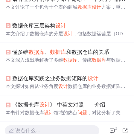
本文讨论了一个包含十个表的商城
数据库
设计
方案，重点
介绍了商品表及分类体系，并提出了关于
设计
思路是否符
合三大范式和BCNF范式的疑问。
数据仓库三层架构
设计
本文介绍了数据仓库的分层
设计
，包括数据运营层（OD
S）、数据仓库层（DW，包含DWD、DWM、DWS子层）
和数据应用层（APP）。数据分层旨在清晰数据结构，减
懂多维
数据库
、
数据库
和数据仓库的关系
少重复开发，统一数据口径，并简化复杂
问题
。ODS层存
储原始数据，DW层进行数据清洗、聚合和构建中间层，A
本文深入浅出地解析了多维
数据库
、传统
数据库
与数据仓
PP层则提供面向业务的应用数据。通过这样的分层，可以
库之间的关系，阐明了它们各自的应用场景与特点，揭示
提高数据管理和使用的效率。
了数据分析体系的演进过程。
数据仓库实践之业务数据矩阵的
设计
本文探讨如何从业务角度
设计
数据仓库的业务数据矩阵，
通过实例阐述其概念和作用。矩阵有助于梳理数据体系，
让决策者和参与者清晰理解数据仓库
设计
，指导数据建
《数据仓库
设计
》 中英文对照——介绍
模。
本书针对数据仓库
设计
领域的热点
问题
，对比分析了关系
式方法和多维方法，详细介绍了数据仓库的构建过程，包
括数据模型的开发步骤、键的构造与维护、日历和层次树
3
说点什么…
的建模方法等。