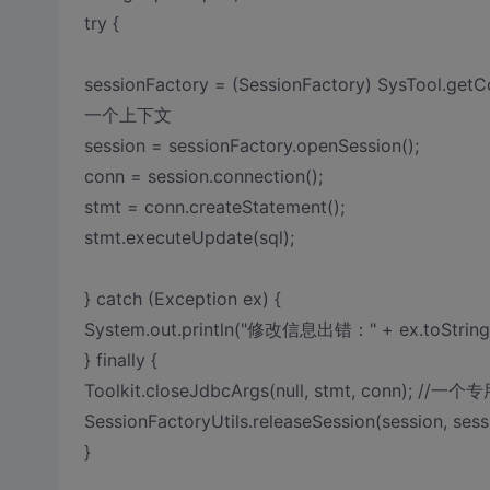
try {
sessionFactory = (SessionFactory) SysTool.getC
一个上下文
session = sessionFactory.openSession();
conn = session.connection();
stmt = conn.createStatement();
stmt.executeUpdate(sql);
} catch (Exception ex) {
System.out.println("修改信息出错：" + ex.toString(
} finally {
Toolkit.closeJdbcArgs(null, stmt, co
SessionFactoryUtils.releaseSession(session, sess
}