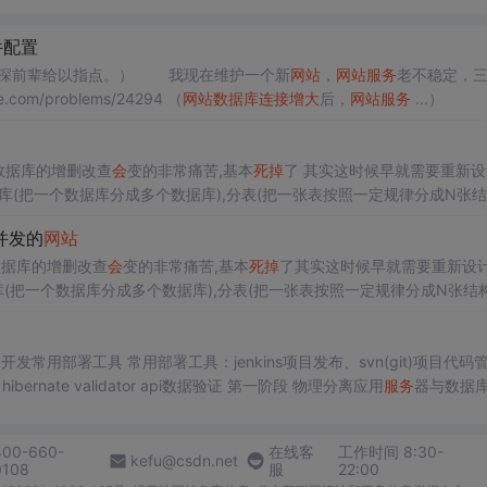
件配置
硬件配置？ （期望资深前辈给以指点。） 我现在维护一个新
网站
，
网站
服务
老不稳定，
m/problems/24294 （
网站
数据库连接
增大
后，
网站
服务
...）
搜狐，新浪，天涯，还有qq,特别是qq，那么...
数据库的增删改查
会
变的非常痛苦,基本
死
掉
了 其实这时候早就需要重新设
分库(把一个数据库分成多个数据库),分表(把一张表按照一定规律分成N张
sc bbs_user_2011
大并发的
网站
数据库的增删改查
会
变的非常痛苦,基本
死
掉
了其实这时候早就需要重新设
库(把一个数据库分成多个数据库),分表(把一张表按照一定规律分成N张结
s_user_2011bbs_user_2011102...
器、maven项目管理 swagger2生成api接口文档、hibernate validator api数据验证 第一阶段 物理分离应用
服务
器与数据库(
400-660-
在线客
工作时间 8:30-
kefu@csdn.net
0108
服
22:00