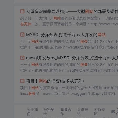
期望资深前辈给以指点——大型
网站
的部署及硬
想了解一下大型门户
网站
都的部署以及
会
死
掉
一次。至于原因请请我另一个问题：http://www.iteye.co
儿想问的是的，那些大型门户
网站
（同时在线的1W以上那种，
MYSQL分库分表,打造千万pv大并发的
网站
当一个
网站
有很多用户的时候,我们的
服务
器已经吃不消了, 
据库了 不能再用以前的那个mysql数据库的结构 我们需要
同的表) bbs_user 表规则怎么处理？ bbs_user_1 bbs_user_m
mysql并发数pv_MYSQL分库分表,打造千万pv
当一个
网站
有很多用户的时候,我们的
服务
器已经吃不消了,
据库了不能再用以前的那个mysql数据库的结构我们需要分
同的表)bbs_user 表规则怎么处理？bbs_user_1bbs_user_mscbb
项目中
网站
的演变(技术栈罗列)
项目中
网站
的演变 根据吕一明老师的思维大图整理而来 项目开发常用部署工具 常用部署工具：jenkins项目发布、svn(git)项目代码管理、
linux
服务
p、ssh、ssm) 两台
服务
器分别部署应用和数据库 项目...
关于我
招贤纳
商务合
寻求报
协议专
们
士
作
道
区