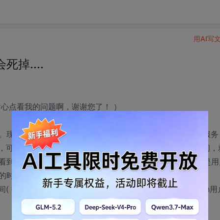
用AI写
掉....
心点看我的问题啊，谢谢您了！ ）
。现在有这么个情况，请大家帮着分析一下原因。重启所有服务
可以正常访问，可是几个小时后（大概六、七个小时），网站就不能再访问，
weblogic服务那个dos窗口上看空指针异常（那人异常是用
，weblogic日志没有任何异常。这时候，我用select
135之间( 数据库允许的最大连接数设置的是500)， 查看v$session用