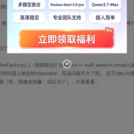
接连接？ 还是其他？
ale10g，都是破解版的（正版的还在购买商议），会是因为非正版中有
了jdbc，使用hibernate操作数据的关半连接几乎都使用了
ssionFactory); }（我都曾也if (session != null) session.close()
题上都交给hibernate，应该问题不大了吧。 至于jdbc方
题（呵，我修改的嘛，自以为了），大家看看：