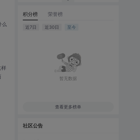
积分榜
荣誉榜
什么
近7日
近30日
至今
;这样
面
暂无数据
查看更多榜单
社区公告