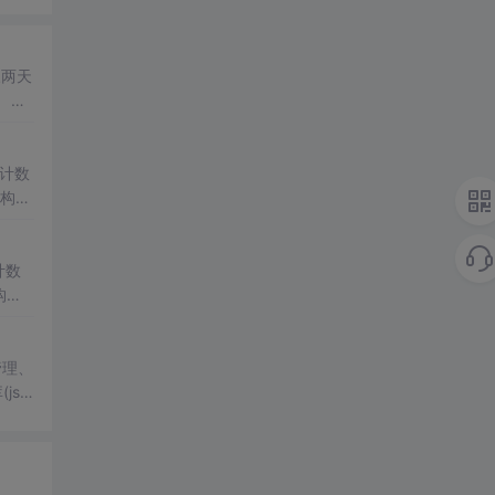
三两天
 这
计数
结构相
计数
构相
js