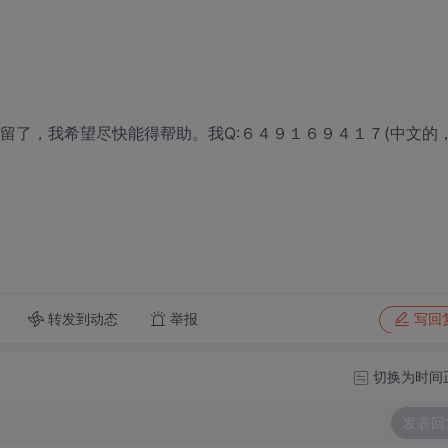
我留了，我希望尽快能得帮助。我Q:６４９１６９４１７(中文的
转发到动态
举报
写回
切换为时间
发表回