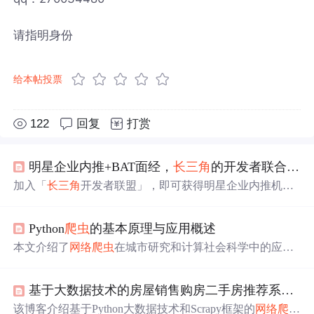
请指明身份
给本帖投票
122
回复
打赏
明星企业内推+BAT面经，
长三角
的开发者联合起来！
加入「
长三角
开发者联盟」，即可获得明星企业内推机
会，覆盖机器学习、深度学习、计算机视觉等领域。更有
BAT一线面经、免费抽奖、CSDN独家报告及线上线下活
Python
爬虫
的基本原理与应用概述
动优先参与权。适合
长三角
地区的优秀开发者。
本文介绍了
网络
爬虫
在城市研究和计算社会科学中的应
用，包括数据抓取、分析城市发展趋势、社交媒体用户行
为分析等方面。同时概述了
网络
爬虫
的基本原理、用途和
基于大数据技术的房屋销售购房二手房推荐系统的设计与实现
抓取流程，以及如何通过Python学习
网络
爬虫
技术。
该博客介绍基于Python大数据技术和Scrapy框架的
网络
爬虫