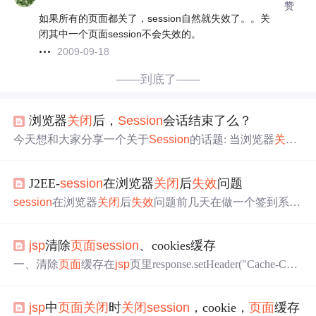
赞
如果所有的页面都关了，session自然就失效了。。关
闭其中一个页面session不会失效的。
2009-09-18
——到底了——
浏览器
关闭
后，
Session
会话结束了么？
今天想和大家分享一个关于
Session
的话题: 当浏览器
关闭
时，
Session
就被销毁了？我们知道
Session
是
JSP
的九大
内置对象（也叫隐含对象）中的一个，它的作用是可以保
J2EE-
session
在浏览器
关闭
后
失效
问题
存当前用户的状态信息，初学它的时候，认为
Session
的
生命周期是从打开一个浏览器窗口发送请求到
关闭
浏览器
session
在浏览器
关闭
后
失效
问题前几天在做一个签到系统
窗口，但其实这种说法是不正确的！下面就具体的去解
时，遇到了喜闻乐见的
session
问题，项目为Spring+Spring
释：当用户第一次访问Web应用中支持
Session
的某个网页
MVC+Mybatis框架，maven管理目录的javaweb端系统，对
时，就会开始
jsp
清除
页面
session
、cookies缓存
于
session
的一些问题，作出以下分析,在这里，着重讨论
s
ession
生命周期的问题，至于其他定义，不做解释： 首
一、清除
页面
缓存在
jsp
页里response.setHeader("Cache-Cont
先，说明一下
session
的生命周期：存储:
Session
存储在服
rol","no-cache");response.setDateHeader("Expires", 0);respons
务器端，一般为了防
e.flushBuffer();%>在html页里二、清除cookieCookie killMyC
jsp
中
页面
关闭
时
关闭
session
，cookie，
页面
缓存
ookie = new Cookie("mycookie", null);killMyCoo