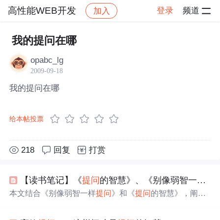
高性能WEB开发
登录
频道
加入
帖子详情
社区
高性能WEB开发
我的提问在哪
opabc_lg
2009-09-18
我的提问在哪
给本帖投票
218
回复
打赏
【读书笔记】《
提问
的智慧》、《别像弱智一样
提
本文结合《别像弱智一样
提问
》和《
提问
的智慧》，阐述
有效
提问
方法。
提问
前要做好准备，避免XY问题，学会搜
索；
提问
时选对地方、用目标+差异式标题，精确描述问