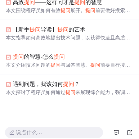
高效
提问
——这样问才是
提问
的智慧
题；解决问题后注明‘已解决’、总结问题并表示感谢，还
介绍了读懂答案的要点。
本文围绕程序员如何有效
提问
展开。
提问
前要做好搜索、
避免XY问题、保持耐心和做好心态准备；
提问
时要礼貌、
清晰描述问题、学会截图并避免蠢问题；
提问
后若未得到
【新手
提问
导读】
提问
的艺术
回答可换渠道，看不懂回答先自行尝试理解，问题解决后
要反馈致谢。
本文指导如何高效地提出技术问题，以获得快速且高质量
的回答。强调了
提问
前的准备工作、
提问
时的注意事项以
及问题解决后的反馈，旨在帮助
提问
者提高
提问
质量。
提问
的智慧-怎么
提问
本文介绍技术问题的
提问
与回答智慧。
提问
前要自行搜
索、阅读手册等，
提问
时慎选论坛，用有意义标题，清晰
精准描述问题。还列举不该问的问题，对比好问题与蠢问
遇到问题，我该如何
提问
？
题。若未得回答，可换渠道求助。回答问题要态度和善、
不确定就说明等。
本文探讨了程序员如何通过
提问
来展现综合能力，强调
提
问
前的自我解决、思考、搜索，以及
提问
时的用词准确、
信息提供。作者提倡
提问
应具备技巧，以帮助找到问题根
源并提升自身技能。,
说点什么…