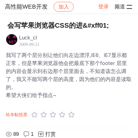
高性能WEB开发
登录
频道
加入
帖子详情
社区
高性能WEB开发
会写苹果浏览器CSS的进&#xff01;
Luck_cl
2009-09-21
我写了两个层分别让他们向左边漂浮,IE6、IE7显示都
正常，但是苹果浏览器他会把最底下那个footer 层里
的内容会显示到右边那个层里面去，不知道该怎么调
了，我又不能写两个层的高度，因为他们的内容是读取
的。
希望大侠们给予指点~
给本帖投票
89
1
打赏