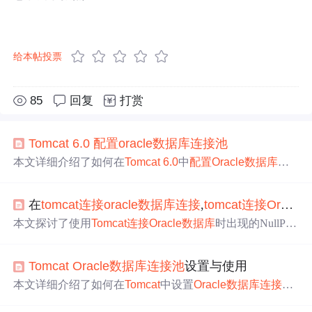
给本帖投票
85
回复
打赏
Tomcat
6.0
配置
oracle
数据
库
连接
池
本文详细介绍了如何在
Tomcat
6.0
中
配置
Oracle
数据
库
连
接
池
，包括下载
Oracle
驱动、引入jar包、修改context.xml和
web.xml文件，以及页面调用示例和在IntelliJ IDEA中部署
在
tomcat
连接
oracle
数据
库
连接
,
tomcat
连接
Oracle
运行的步骤。
本文探讨了使用
Tomcat
连接
Oracle
数据
库
时出现的NullPoi
nterException异常问题，作者使用的是Eclipse
6.0
、
Tomcat
6.0
及
Oracle
9i，并已
配置
好
连接
池
，但在尝试关闭
连接
时
Tomcat
Oracle
数据
库
连接
池
设置与使用
触发错误。
本文详细介绍了如何在
Tomcat
中设置
Oracle
数据
库
连接
池
，包括将
Oracle
JDBC驱动复制到
Tomcat
的lib目录，修改s