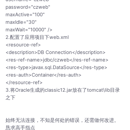
password="czweb"
maxActive="100"
maxIdle="30"
maxWait="10000" />
2.配置了应用项目下web.xml
<resource-ref>
<description>DB Connection</description>
<res-ref-name>jdbc/czweb</res-ref-name>
<res-type>javax.sql.DataSource</res-type>
<res-auth>Container</res-auth>
</resource-ref>
3.将Oracle生成的classic12.jar放在了tomcat\lib目录
之下
始终无法连接，不知是何处的错误，还需做何改进。
恳求高手指点