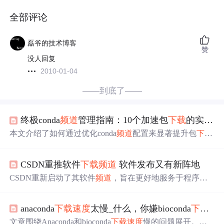
全部评论
磊爷的技术博客
赞
没人回复
2010-01-04
——到底了——
终极conda
频道
管理指南：10个加速包
下载
的实用技巧
本文介绍了如何通过优化conda
频道
配置来显著提升包
下载
速度
。涵盖配置国内镜像源、理解
频道
优先级、使用conda
-forge
频道
、清理缓存、禁用冗余
频道
等关键技术，帮助数
CSDN重推软件
下载
频道
软件发布又有新阵地
据科学与Python开发者提高环境管理效率。
CSDN重新启动了其软件
频道
，旨在更好地服务于程序员
群体，让他们能够展示自己的软件产品。新版软件
频道
拥
有更快的
下载
速度
，并允许用户直接通过CSDN账号提交
anaconda
下载
速度
太慢_什么，你嫌bioconda
下载
速
和更新软件。此外，计划将软件
频道
与CSDN的其他服务
如博客等进行整合，以提供更加全面的展示平台。
文章围绕Anaconda和bioconda
下载
速度
慢的问题展开。介