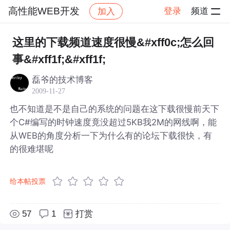
高性能WEB开发
登录
频道
加入
帖子详情
社区
高性能WEB开发
这里的下载频道速度很慢&#xff0c;怎么回
事&#xff1f;&#xff1f;
磊爷的技术博客
2009-11-27
也不知道是不是自己的系统的问题在这下载很慢前天下
个C#编写的时钟速度竟没超过5KB我2M的网线啊，能
从WEB的角度分析一下为什么有的论坛下载很快，有
的很难堪呢
给本帖投票
57
1
打赏