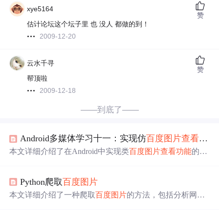
xye5164
赞
估计论坛这个坛子里 也 没人 都做的到！
2009-12-20
云水千寻
赞
帮顶啦
2009-12-18
——到底了——
Android多媒体学习十一：实现仿
百度
图片
查看
功能
本文详细介绍了在Android中实现类
百度
图片
查看
功能
的方
法，包括使用GridView展示缩略图、通过MediaStore查询
图
片
信息并利用BitmapUtils类进行
图片
处理，最终在两个界
Python爬取
百度
图片
面（缩略图界面和大图界面）实现
类似
百度
图片
浏览的效
果。
本文详细介绍了一种爬取
百度
图片
的方法，包括分析网页
结构、获取
图片
链接及下一页链接、循环爬取所有
图片
链
接和下载
图片
的具体步骤。