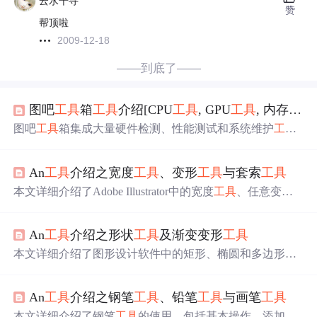
云水千寻
赞
帮顶啦
2009-12-18
——到底了——
图吧
工具
箱
工具
介绍[CPU
工具
, GPU
工具
, 内存
工具
图吧
工具
箱集成大量硬件检测、性能测试和系统维护
工具
。涵盖CPU、显卡、内存、硬盘等多方面
工具
，如CPU-Z
检测CPU信息，GPU-Z检测显卡信息。还介绍了各
工具
功
An
工具
介绍之宽度
工具
、变形
工具
与套索
工具
能及不同使用场景，如验机、故障排查、性能对比等，同
时给出注意事项。
本文详细介绍了Adobe Illustrator中的宽度
工具
、任意变形
工具
和套索
工具
的使用方法，包括画圆、线条拉伸、图形
变形、大小调整、翻转等技巧，适合初学者和设计师快速
An
工具
介绍之形状
工具
及渐变变形
工具
掌握图形编辑操作。
本文详细介绍了图形设计软件中的矩形、椭圆和多边形
工
具
的使用方法，包括颜色填充、描边设置、正方形绘制以
及基本
工具
与普通
工具
的区别。通过实例展示了如何创建
An
工具
介绍之钢笔
工具
、铅笔
工具
与画笔
工具
圆柱、调整光源和制作阴影，进一步解释了线性渐变、径
向渐变及位图填充的操作。文章旨在帮助初学者快速掌握
本文详细介绍了钢笔
工具
的使用，包括基本操作、添加和