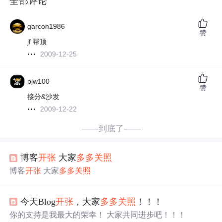
全部评论
garcon1986
赞
jf 帮顶
2009-12-25
pjw100
赞
接分&沙发
2009-12-22
——到底了——
博客
开张
大家
多多关照
博客
开张
大家
多多关照
今天Blog
开张
，大家
多多关照
！！！
你的支持是我最大的荣幸！ 大家共同进步吧！！！