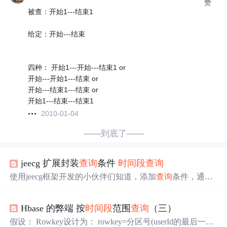
赞
被查：开始1---结束1
给定：开始---结束
四种： 开始1---开始---结束1 or
开始---开始1---结束 or
开始---结束1---结束 or
开始1---结束---结束1
2010-01-04
——到底了——
jeecg 扩展封装
查询
条件
时
间段
查询
使用jeecg框架开发的小伙伴们知道，添加
查询
条件，通常
是我们加
一个
配置（query="true"）就可以将该字段设置为
查询
条件。简单方便。但是这样的配置
查询
条件仅适用于
Hbase 的弊端 按
时
间段
范围
查询
（三）
输入框输入
查询
和下拉框
查询
（如果你配置的该字段使用
了replace）。显然，这样的
查询
条件根本满足不了我们的
假设： Rowkey设计为： rowkey=分区号(userId的最后一位