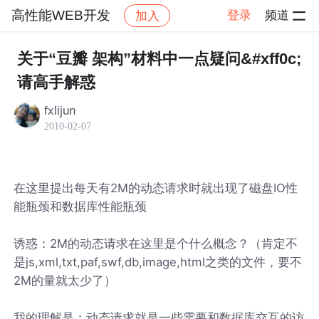
高性能WEB开发
登录
频道
加入
帖子详情
社区
高性能WEB开发
关于“豆瓣 架构”材料中一点疑问&#xff0c;
请高手解惑
fxlijun
2010-02-07
在这里提出每天有2M的动态请求时就出现了磁盘IO性
能瓶颈和数据库性能瓶颈
诱惑：2M的动态请求在这里是个什么概念？（肯定不
是js,xml,txt,paf,swf,db,image,html之类的文件，要不
2M的量就太少了）
我的理解是：动态请求就是一些需要和数据库交互的访