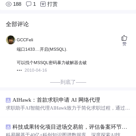
188
1
打赏
全部评论
GCCFeli
赞
端口1433....开启(MSSQL).
可以找个MSSQL密码暴力破解器去破
2010-04-16
——到底了——
AIHawk：首款求职申请 AI 网络代理
求职助手AI智能代理AIHawk致力于简化求职过程，通过自
动化职位申请流程。借助人工智能，它能够帮助用户以定
制化的方式申请多个职位。
科技成果转化项目进场交易前，评估备案环节需要准备哪些材料？.docx
科易网基于40亿+科创知识图谱数据库，深度探索AI技术