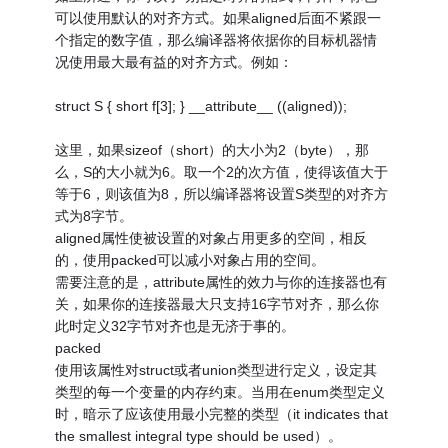
可以使用默认的对齐方式。如果aligned后面不紧跟一
个指定的数字值，那么编译器将依据你的目标机器情
况使用最大最有益的对齐方式。例如：
struct S { short f[3]; } __attribute__ ((aligned));
这里，如果sizeof（short）的大小为2（byte），那
么，S的大小就为6。取一个2的次方值，使得该值大于
等于6，则该值为8，所以编译器将设置S类型的对齐方
式为8字节。
aligned属性使被设置的对象占用更多的空间，相反
的，使用packed可以减小对象占用的空间。
需要注意的是，attribute属性的效力与你的连接器也有
关，如果你的连接器最大只支持16字节对齐，那么你
此时定义32字节对齐也是无济于事的。
packed
使用该属性对struct或者union类型进行定义，设定其
类型的每一个变量的内存约束。当用在enum类型定义
时，暗示了应该使用最小完整的类型（it indicates that
the smallest integral type should be used）。