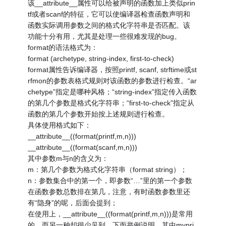
该__attribute__属性可以给被声明的函数加上类似prin
tf或者scanf的特征，它可以使编译器检查函数声明和
函数实际调用参数之间的格式化字符串是否匹配。该
功能十分有用，尤其是处理一些很难发现的bug。
format的语法格式为：
format (archetype, string-index, first-to-check)
format属性告诉编译器，按照printf, scanf, strftime或st
rfmon的参数表格式规则对该函数的参数进行检查。“ar
chetype”指定是哪种风格；“string-index”指定传入函数
的第几个参数是格式化字符串；“first-to-check”指定从
函数的第几个参数开始按上述规则进行检查。
具体使用格式如下：
__attribute__((format(printf,m,n)))
__attribute__((format(scanf,m,n)))
其中参数m与n的含义为：
m：第几个参数为格式化字符串（format string）；
n：参数集合中的第一个，即参数“…”里的第一个参数
在函数参数总数排在第几，注意，有时函数参数里还
有“隐身”的呢，后面会提到；
在使用上，__attribute__((format(printf,m,n)))是常用
的，而另一种却很少见到。下面举例说明，其中mypri