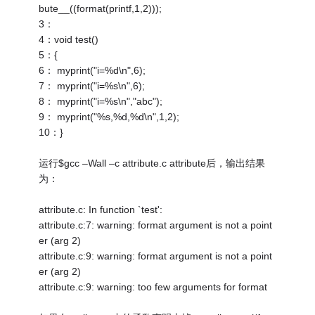
bute__((format(printf,1,2)));
3：
4：void test()
5：{
6： myprint("i=%d\n",6);
7： myprint("i=%s\n",6);
8： myprint("i=%s\n","abc");
9： myprint("%s,%d,%d\n",1,2);
10：}
运行$gcc –Wall –c attribute.c attribute后，输出结果
为：
attribute.c: In function `test':
attribute.c:7: warning: format argument is not a point
er (arg 2)
attribute.c:9: warning: format argument is not a point
er (arg 2)
attribute.c:9: warning: too few arguments for format