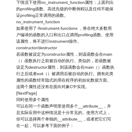
下情况下使用no_instrument_function属性：上面列出
的profiling函数、高优先级的中断例程以及任何不能保
证profiling正常调用的函数。
no_instrument_function
如果使用了-finstrument-functions ，将在绝大多数用
户编译的函数的入口和出口点调用profiling函数。使用
该属性，将不进行instrument操作。
constructor/destructor
若函数被设定为constructor属性，则该函数会在main
（）函数执行之前被自动的执行。类似的，若函数被
设定为destructor属性，则该函数会在main（）函数执
行之后或者exit（）被调用后被自动的执行。拥有此类
属性的函数经常隐式的用在程序的初始化数据方面。
这两个属性还没有在面向对象C中实现。
[NextPage]
同时使用多个属性
可以在同一个函数声明里使用多个__attribute__，并
且实际应用中这种情况是十分常见的。使用方式上，
你可以选择两个单独的__attribute__，或者把它们写
在一起，可以参考下面的例子：