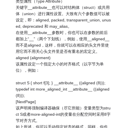
类型属性（Type Attribute）
关键字__attribute__也可以对结构体（struct）或共用
体（union）进行属性设置。大致有六个参数值可以被
设定，即：aligned, packed, transparent_union, unus
ed, deprecated 和 may_alias。
在使用__attribute__参数时，你也可以在参数的前后
都加上“__”（两个下划线），例如，使用__aligned__
而不是aligned，这样，你就可以在相应的头文件里使
用它而不用关心头文件里是否有重名的宏定义。
aligned (alignment)
该属性设定一个指定大小的对齐格式（以字节为单
位），例如：
struct S { short f[3]; } __attribute__ ((aligned (8)));
typedef int more_aligned_int __attribute__ ((aligned
(8)));
[NextPage]
该声明将强制编译器确保（尽它所能）变量类型为stru
ct S或者more-aligned-int的变量在分配空间时采用8字
节对齐方式。
如上所述，你可以手动指定对齐的格式，同样，你也