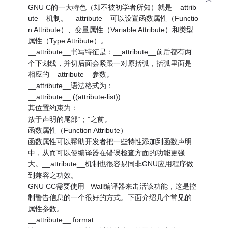
GNU C的一大特色（却不被初学者所知）就是__attrib
ute__机制。__attribute__可以设置函数属性（Functio
n Attribute）、变量属性（Variable Attribute）和类型
属性（Type Attribute）。
__attribute__书写特征是：__attribute__前后都有两
个下划线，并切后面会紧跟一对原括弧，括弧里面是
相应的__attribute__参数。
__attribute__语法格式为：
__attribute__ ((attribute-list))
其位置约束为：
放于声明的尾部“；”之前。
函数属性（Function Attribute）
函数属性可以帮助开发者把一些特性添加到函数声明
中，从而可以使编译器在错误检查方面的功能更强
大。__attribute__机制也很容易同非GNU应用程序做
到兼容之功效。
GNU CC需要使用 –Wall编译器来击活该功能，这是控
制警告信息的一个很好的方式。下面介绍几个常见的
属性参数。
__attribute__ format