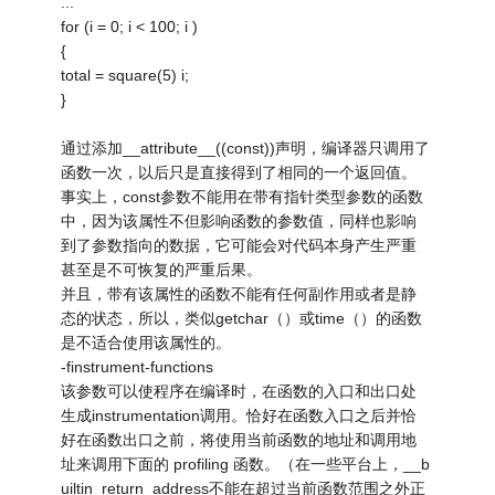
...
for (i = 0; i < 100; i )
{
total = square(5) i;
}
通过添加__attribute__((const))声明，编译器只调用了
函数一次，以后只是直接得到了相同的一个返回值。
事实上，const参数不能用在带有指针类型参数的函数
中，因为该属性不但影响函数的参数值，同样也影响
到了参数指向的数据，它可能会对代码本身产生严重
甚至是不可恢复的严重后果。
并且，带有该属性的函数不能有任何副作用或者是静
态的状态，所以，类似getchar（）或time（）的函数
是不适合使用该属性的。
-finstrument-functions
该参数可以使程序在编译时，在函数的入口和出口处
生成instrumentation调用。恰好在函数入口之后并恰
好在函数出口之前，将使用当前函数的地址和调用地
址来调用下面的 profiling 函数。（在一些平台上，__b
uiltin_return_address不能在超过当前函数范围之外正