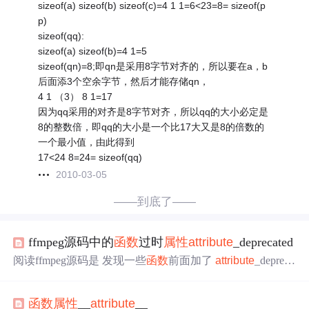
sizeof(a) sizeof(b) sizeof(c)=4 1 1=6<23=8= sizeof(p
p)
sizeof(qq):
sizeof(a) sizeof(b)=4 1=5
sizeof(qn)=8;即qn是采用8字节对齐的，所以要在a，b
后面添3个空余字节，然后才能存储qn，
4 1 （3） 8 1=17
因为qq采用的对齐是8字节对齐，所以qq的大小必定是
8的整数倍，即qq的大小是一个比17大又是8的倍数的
一个最小值，由此得到
17<24 8=24= sizeof(qq)
2010-03-05
——到底了——
ffmpeg源码中的
函数
过时
属性
attribute
_deprecated
阅读ffmpeg源码是 发现一些
函数
前面加了
attribute
_depreca
ted
属性
；如：
attribute
_deprecated int url_fopen( AVIOConte
xt **s, const char *url, int flags); 在libavutil/
attribute
s.h 中有如
函数
属性
__
attribute
__
下定义： 83 #ifndef
attribute
_deprecated 84 #if AV_GCC_VE