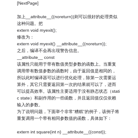
[NextPage]
加上__attribute__((noreturn))则可以很好的处理类似
这种问题。把
extern void myexit();
修改为：
extern void myexit() __attribute__((noreturn));
之后，编译不会再出现警告信息。
__attribute__ const
该属性只能用于带有数值类型参数的函数上。当重复
调用带有数值参数的函数时，由于返回值是相同的，
所以此时编译器可以进行优化处理，除第一次需要运
算外，其它只需要返回第一次的结果就可以了，进而
可以提高效率。该属性主要适用于没有静态状态（stati
c state）和副作用的一些函数，并且返回值仅仅依赖
输入的参数。
为了说明问题，下面举个非常“糟糕”的例子，该例子将
重复调用一个带有相同参数值的函数，具体如下：
extern int square(int n) __attribute__((const));