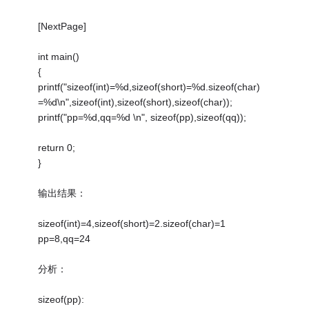
[NextPage]
int main()
{
printf("sizeof(int)=%d,sizeof(short)=%d.sizeof(char)
=%d\n",sizeof(int),sizeof(short),sizeof(char));
printf("pp=%d,qq=%d \n", sizeof(pp),sizeof(qq));
return 0;
}
输出结果：
sizeof(int)=4,sizeof(short)=2.sizeof(char)=1
pp=8,qq=24
分析：
sizeof(pp):