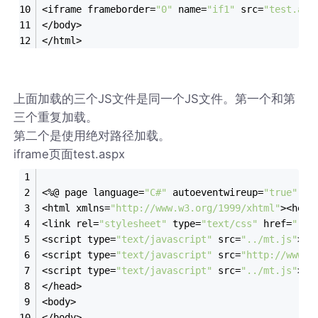
<iframe frameborder=
"0"
 name=
"if1"
 src=
"test.asp
</body>
</html>
上面加载的三个JS文件是同一个JS文件。第一个和第
三个重复加载。
第二个是使用绝对路径加载。
iframe页面test.aspx
<%@ page language=
"C#"
 autoeventwireup=
"true"
 in
<html xmlns=
"http://www.w3.org/1999/xhtml"
><head
<link rel=
"stylesheet"
 type=
"text/css"
 href=
"../
<script type=
"text/javascript"
 src=
"../mt.js"
></
<script type=
"text/javascript"
 src=
"http://www.a
<script type=
"text/javascript"
 src=
"../mt.js"
></
</head>
<body>
</body>