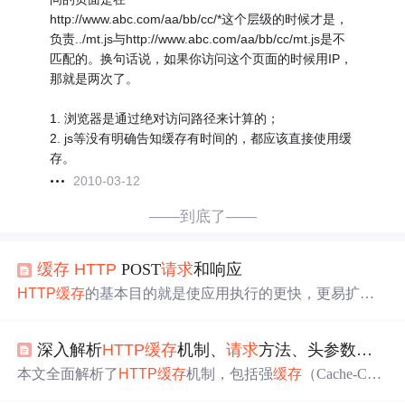
http://www.abc.com/aa/bb/cc/*这个层级的时候才是，
负责../mt.js与http://www.abc.com/aa/bb/cc/mt.js是不
匹配的。换句话说，如果你访问这个页面的时候用IP，
那就是两次了。
1. 浏览器是通过绝对访问路径来计算的；
2. js等没有明确告知缓存有时间的，都应该直接使用缓
存。
2010-03-12
——到底了——
缓存
HTTP
POST
请求
和响应
HTTP
缓存
的基本目的就是使应用执行的更快，更易扩
展，但是
HTTP
缓存
通常只适用于idempotent request（可以
理解为查询
请求
，也就是不更新服务端数据的
请求
），这
深入解析
HTTP
缓存
机制、
请求
方法、头参数、状态码及
也就导致了在
HTTP
的世界里，一般都是对Get
请求
做
缓存
，Post
请求
很少有
缓存
。 然而，我们有的时候也会遇到一
本文全面解析了
HTTP
缓存
机制，包括强
缓存
（Cache-Cont
些idempotent request并不能通过Get来实现的时候，例如，
rol、Expires）和协商
缓存
（ETag、Last-Modified）的原