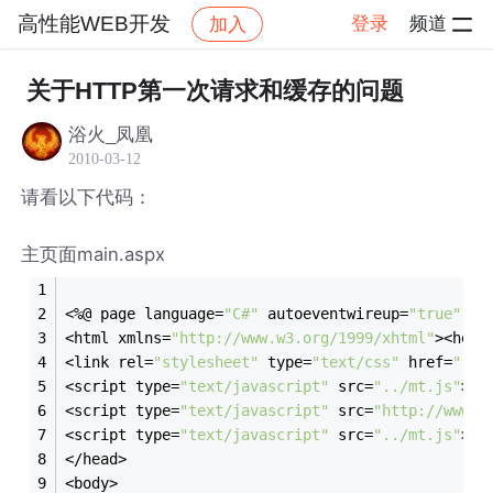
高性能WEB开发
登录
频道
加入
帖子详情
社区
高性能WEB开发
关于HTTP第一次请求和缓存的问题
浴火_凤凰
2010-03-12
请看以下代码：
主页面main.aspx
<%@ page language=
"C#"
 autoeventwireup=
"true"
 in
<html xmlns=
"http://www.w3.org/1999/xhtml"
><head
<link rel=
"stylesheet"
 type=
"text/css"
 href=
"../
<script type=
"text/javascript"
 src=
"../mt.js"
></
<script type=
"text/javascript"
 src=
"http://www.a
<script type=
"text/javascript"
 src=
"../mt.js"
></
</head>
<body>