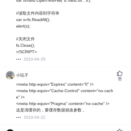
var fs=axo.OpenTextFile("d:\\test.txt", fr);
//读取文件内容到字符串
var s=fs.ReadAll();
alert(s);
//关闭文件
fs.Close();
</SCRIPT>
2010-04-29
小玩子
赞
<meta http-equiv="Expires" content="0" />
<meta http-equiv="Cache-Control" content="no-cach
e" />
<meta http-equiv="Pragma" content="no-cache" />
这是清缓存的，要缓存数据就改参数 。
2010-04-22