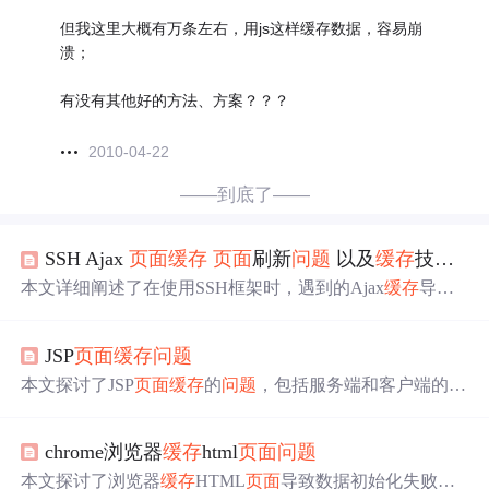
但我这里大概有万条左右，用js这样缓存数据，容易崩
溃；
有没有其他好的方法、方案？？？
2010-04-22
——到底了——
SSH Ajax
页面
缓存
页面
刷新
问题
以及
缓存
技术讲解
本文详细阐述了在使用SSH框架时，遇到的Ajax
缓存
导致
页面
数据无法正确更新的
问题
。通过分析
缓存
机制，尤其
是Hibernate的
缓存
策略，作者最终找到了
问题
所在并提出
JSP
页面
缓存
问题
了解决方案。重点在于理解Ajax
缓存
原理及其对
页面
响应
速度的影响，并通过在URL后添加随机参数或时间戳的方
本文探讨了JSP
页面
缓存
的
问题
，包括服务端和客户端的
缓
法，避免了
缓存
带来的数据不一致
问题
。
存
清除方法。通过设置HTTP响应头，可以防止浏览器
缓存
动态JSP
页面
，确保每次请求获取最新内容。同时，介绍了
chrome浏览器
缓存
html
页面
问题
如何在过滤器中实现
缓存
控制，以及设置有限时间的
页面
缓存
策略。
本文探讨了浏览器
缓存
HTML
页面
导致数据初始化失败的