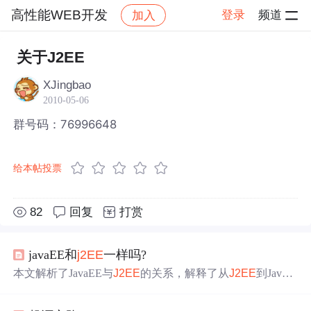
高性能WEB开发
登录
频道
加入
帖子详情
社区
高性能WEB开发
关于J2EE
XJingbao
2010-05-06
群号码：76996648
给本帖投票
82
回复
打赏
javaEE和
j2EE
一样吗?
本文解析了JavaEE与
J2EE
的关系，解释了从
J2EE
到JavaE
E名称变化的原因，并讨论了JavaEE作为一套企业级开发
标准的重要性。文章还提到了JavaEE不仅是一个标准集