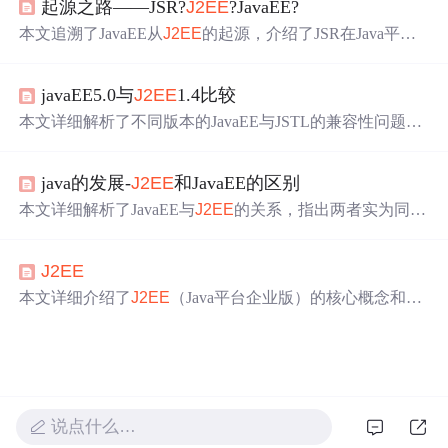
起源之路——JSR?
J2EE
?JavaEE?
合，也是一种面向企业开发的技术组合。
本文追溯了JavaEE从
J2EE
的起源，介绍了JSR在Java平台
中的作用，以及JavaEE如何演变为现代企业级应用的开发
规范。涵盖了JSP、Servlet、EJB、JDBC等关键技术。
javaEE5.0与
J2EE
1.4比较
本文详细解析了不同版本的JavaEE与JSTL的兼容性问题，
包括如何在不同版本的Tomcat中配置JSTL，以及JavaEE5
与
J2EE
1.4、1.3之间的差异及其对EL表达式的支持情况。
java的发展-
J2EE
和JavaEE的区别
本文详细解析了JavaEE与
J2EE
的关系，指出两者实为同一
事物的不同命名阶段，重点介绍了JavaEE作为企业级开发
平台的角色，以及在不同层次上常用的框架组合，如SSH
J2EE
框架、SSM框架等。
本文详细介绍了
J2EE
（Java平台企业版）的核心概念和技
术，包括Servlet、JSP、JDBC和EJB等关键技术，同时概述
了JavaEE应用的分层模型及组件，为企业级应用开发提供
了全面的技术指导。
说点什么…