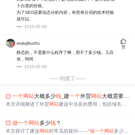
卜白菜的价格。
为了SEO还要动态分析内容，有简单分词的技术经验
就可以。
2010-05-08
wojiujibuzhu
赞
静态的，不需要什么程序了啊，用不了多少钱。几百
块，呵呵
2010-05-08
——到底了——
一个
网站
大概多少
钱
_建
一个
外贸
网站
大概需要多少
本文详细阐述了外贸
网站
建设中涉及的费用，包括域名注
册、服务器租用和定制开发的三个部分。强调了价格受客
户需求和预算影响，并推荐了不同类型的
网站
制作选择。
做
一个
网站
多少
钱
？
本文探讨了建设
网站
时常见的疑问——“
做
一个
网站
多少
钱