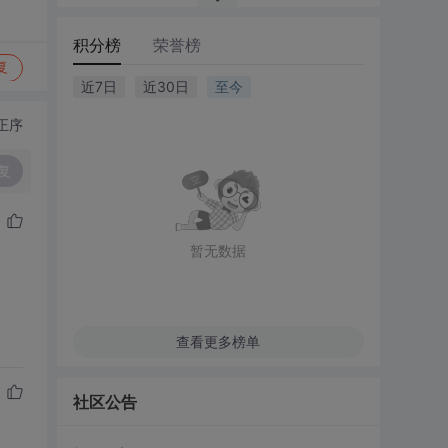
积分榜
荣誉榜
复
近7日
近30日
至今
正序
复
暂无数据
查看更多榜单
社区公告