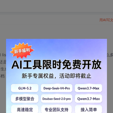
用AI写
t2.html ... list100.html 似乎这个数永远没有完 只要有那么
上还是个动态的页面而已
新生成一遍所有列表页 这种方法有点太笨了吧
档 无法修改了