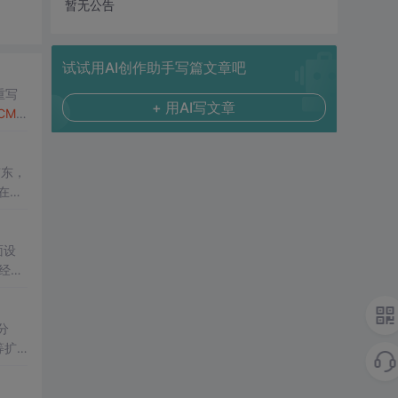
暂无公告
试试用AI创作助手写篇文章吧
重写
+ 用AI写文章
CMS
,
京东，
在网
化技
面设
经
新
搜索
分
等扩