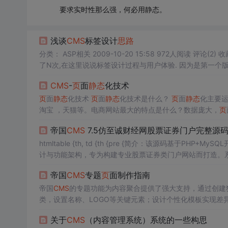
要求实时性那么强，何必用静态。
浅谈
CMS
标签设计
思路
了N次,在这里说说标签设计过程与用户体验. 因为是第一个
生成
静态
对效率影响不大,反而会增加工作量. 用户直接直观
CMS
-
页
面
静态
化技术
页
面
静态
化技术
页
面
静态
化技术是什么？
页
面
静态
化主要
淘宝 ，天猫等。电商网站最大的特点是什么？数据庞大，
页
站上点开的每一个商品
页
面都会对数据在数据库中的查询，调取，展示等一系列操作。 试
帝国
CMS
7.5仿至诚财经网股票证券门户完整源
术！
htmltable {th, td {th {pre {简介：该源码基于PHP+M
计与功能架构，专为构建专业股票证券类门户网站而打造。
闻
发布、专家观点、投资策略等核心模块，并具备TAG
静态
帝国
CMS
专题
页
面制作指南
排名与用户体验。适用于个人或企业快速搭建高性能财经资
帝国
CMS
的专题功能为内容聚合提供了强大支持，通过创建
类，设置名称、LOGO等关键元素；设计个性化模板实现差
展模块，相比其他
CMS
更具灵活性。成功转换专题需要统筹
关于
CMS
（内容管理系统）系统的一些构思