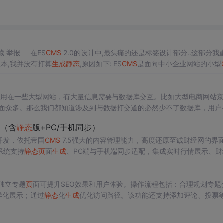
分类： ASP相关 2009-10-20 15:58 972人阅读 评论(2) 收藏 举报 在ES
CMS
2.0的设计中,最头痛的还是标签设计部分..这部分我
版本,我并没有打算
生成
静态
,原因如下: ES
CMS
是面向中小企业网站的小型
的
运用在一些大型网站，有大量信息需要与数据库交互。比如大型电商网站
面众多。那么我们都知道涉及到与数据打交道的必然少不了数据库，用户
想，如果同时10万人同时访问，那么必然对服务
码（含
静态
版+PC/手机同步）
器的压力变得很大甚至崩溃。那有没有一个技术可以改变这个呢？可以避免访问量大的时候造成服务器压力的问题呢？ 有！
页
面
静态
ySQL开发，依托帝国
CMS
7.5强大的内容管理能力，高度还原至诚财经网的界
系统支持
静态
页
面
生成
、PC端与手机端同步适配，集成实时行情展示、财
化、SEO优化、安全防护和模板自定义扩展等功能，全面提升网站性能、
讯平台。
独立专题
页
面可提升SEO效果和用户体验。操作流程包括：合理规划专题
异化展示；通过
静态
化
生成
优化访问路径。该功能还支持添加评论、投票
技术实施与内容策划，打造既有深度又具吸引力的内容聚合平台。