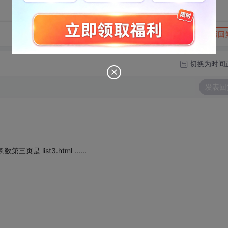
转发到动态
举报
写回
切换为时间
发表回
三页是 list3.html ......