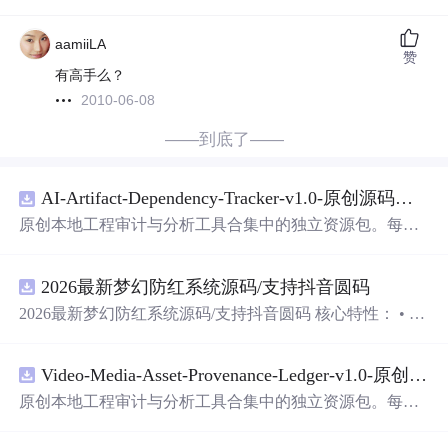
aamiiLA
赞
有高手么？
2010-06-08
——到底了——
AI-Artifact-Dependency-Tracker-v1.0-原创源码与文档.zip
原创本地工程审计与分析工具合集中的独立资源包。每个
ZIP包含完整源码、3项自动化测试、可复现合成示例、离
线HTML、JSON与SVG报告、1080×720真实运行效果图、
2026最新梦幻防红系统源码/支持抖音圆码
README、运行说明、功能清单、MIT License及原创与授
权声明。解压后进入project目录，执行npm test验证算法，
2026最新梦幻防红系统源码/支持抖音圆码 核心特性： • 多
执行npm run report生成报告，也可通过本地静态
服务器
打
域名池智能切换，防拦截率99%+ • 抖音官方API对接，生
开网页。运行时零第三方依赖，不包含热点产品或开源项
成真正小
程序
码 • 完整API接口，支持第三方集成 • 实时数
目源码、Logo、官方截图、论文、生产日志或其他受限素
Video-Media-Asset-Provenance-Ledger-v1.0-原创源码与文档.zip
据统计，多维度分析报表 • 积分系统+邀
请
返利，运营利器
材。适合前端开发、AI应用工程、测试审计和课程实践。
原创本地工程审计与分析工具合集中的独立资源包。每个
ZIP包含完整源码、3项自动化测试、可复现合成示例、离
线HTML、JSON与SVG报告、1080×720真实运行效果图、