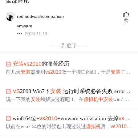
全部评论
redmudwashcompanion
赞
vmware
2010-11-13
——到底了——
安装
vs
2010
的痛苦经历
前几天
安装
需要用
vs
2010
做一个接口的dll，于是
安装
了
vs
2010
，但是打开项目和添加引用那里点击后都是闪一下屏
幕，然后，就没有然后了，重装了两次，都是一个鸟样，
VS
2008 Win7下
安装
运行时系统必备失败 error1603
从网上找了许多方法，也没有用，没办法，只能在
虚拟机
里面
安装
win7，最后把
vs
2010
安装
好，这一次终于成功
说一下我的
安装
和解决过程吧 1、在
虚拟机
中
安装
win7 旗
了，得出的结论是系统装太多的软件，造成不兼容了。 ...
舰版 32位，因为专业关系我
安装
了arcgis相关软件，后面紧
接着
安装
vs
2008. 2、
vs
2008
安装
过程
中
，提示检测到.netfra
win8 64位+
vs
2010
+vmware workstation 去掉
vs
2010
mework3.5，然后完全
安装
，一路顺畅下去，到“运行时系
统必备”时就等了好久，然后报失败，看了下日志有个error
以前在win7 64位的时候也出现过装过
虚拟机
后，
vs
2010
启
1603的错误。 3、解决过程： 网上有解决方向在netframew
动时会加载vmdebugger，并且在菜单栏有vmware菜单，导