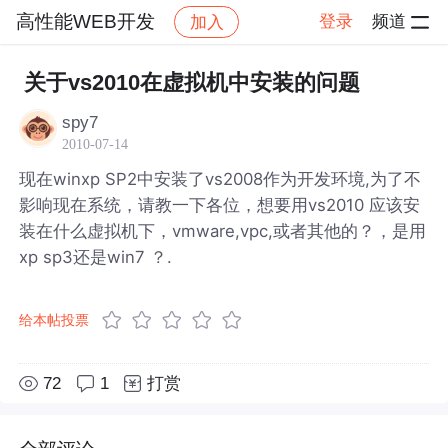
高性能WEB开发
登录
频道
加入
帖子详情
社区
高性能WEB开发
关于vs2010在虚拟机中安装的问题
spy7
2010-07-14
现在winxp SP2中安装了vs2008作为开发环境,为了不
影响现在系统，请教一下各位，想要用vs2010 应该安
装在什么虚拟机下，vmware,vpc,或者其他的？，是用
xp sp3还是win7 ？.
给本帖投票
72
1
打赏