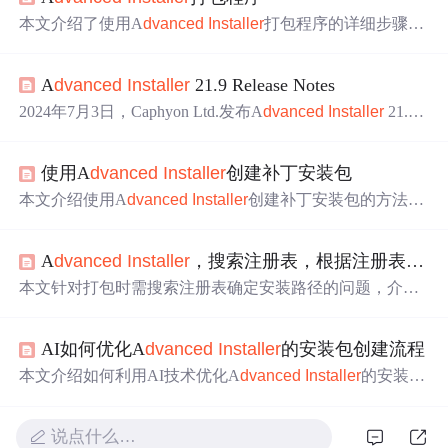
本文介绍了使用A
dva
nced
Installer
打包程序的详细步骤。
包括创建项目、填写名称、选择安装文件类型与输出路
径、导入可执行文件环境、设置快捷方式等，还涉及对话
A
dva
nced
Installer
21.9 Release Notes
框样式、许可证添加，最后进行详细打包设置，如添加文
件、设置安装参数等，完成后点击构建即可。
2024年7月3日，Caphyon Ltd.发布A
dva
nced
Installer
21.
9，有免费、专业、企业和架构师版本。此次更新包括MSI
X文件关联嵌套上下文菜单等新特性，对命令行添加重启
使用A
dva
nced
Installer
创建补丁安装包
选项、支持Java 19 - 22等增强功能，还修复了EXE图标、
数字签名等诸多问题。
本文介绍使用A
dva
nced
Installer
创建补丁安装包的方法。
创建前需先安装原版程序，打开软件后设置应用信息，添
加打包文件，进行文件操作、注册表搜索、启动条件配置
A
dva
nced
Installer
，搜索注册表，根据注册表选择安装路径
等步骤，最后设置构建内容并点击Build生成安装包，双击
可执行程序即可完成安装。
本文针对打包时需搜索注册表确定安装路径的问题，介绍
了使用A
dva
nced
Installer
实现安装路径自动选择的方法。
包括确定安装路径所存变量名称、找到赋值处并设置编辑
AI如何优化A
dva
nced
Installer
的安装包创建流程
栏只读、新建查询项、测试查询结果、在初始化条件中加
入相关条件等步骤，还提及了特殊情况的处理。
本文介绍如何利用AI技术优化A
dva
nced
Installer
的安装包
创建过程，包括自动生成配置、优化安装流程、检测参数
冲突和支持多场景安装。通过AI辅助减少人工错误与学习
说点什么…
成本，并结合InsCode平台实现一键部署测试，提升打包效