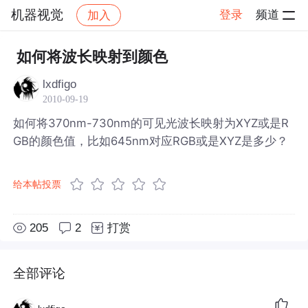
机器视觉
登录
频道
加入
帖子详情
社区
机器视觉
如何将波长映射到颜色
lxdfigo
2010-09-19
如何将370nm-730nm的可见光波长映射为XYZ或是R
GB的颜色值，比如645nm对应RGB或是XYZ是多少？
给本帖投票
205
2
打赏
全部评论