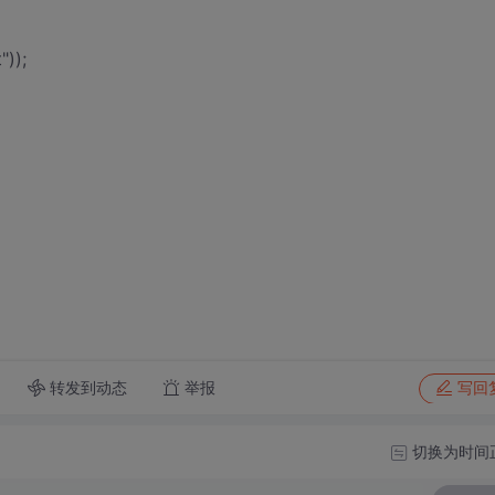
"));
转发到动态
举报
写回
切换为时间