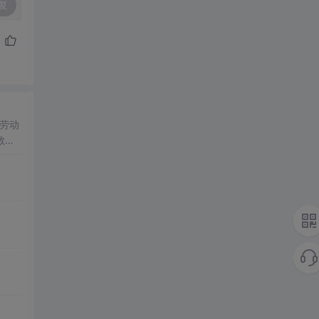
复
持劳动
教育