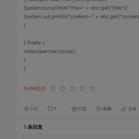
System.out.println("title=" + doc.get("title"));
System.out.println("content=" + doc.get("content
}
} finally {
indexSearcher.close();
}
}
给本帖投票
110
1
打赏
分享
收藏
1 条
回复