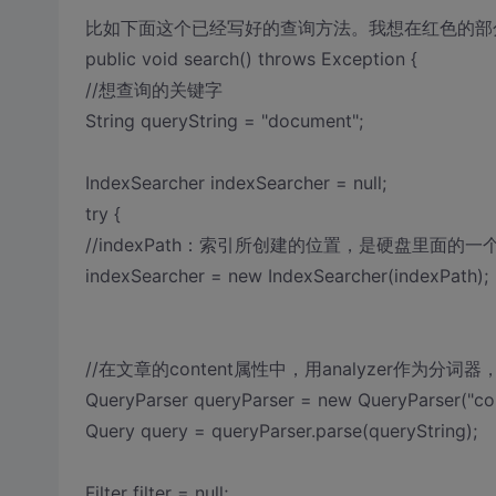
比如下面这个已经写好的查询方法。我想在红色的部分
public void search() throws Exception {
//想查询的关键字
String queryString = "document";
IndexSearcher indexSearcher = null;
try {
//indexPath：索引所创建的位置，是硬盘里面的一
indexSearcher = new IndexSearcher(indexPath);
//在文章的content属性中，用analyzer作为分
QueryParser queryParser = new QueryParser("cont
Query query = queryParser.parse(queryString);
Filter filter = null;