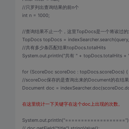
//只罗列出查询结果的前n个
int n = 1000;
//查询结果不止一个，这里TopDocs是一个将诶过
TopDocs topDocs = indexSearcher.search(query, fi
//共有多少条匹配结果topDocs.totalHits
System.out.println("共有 " + topDocs.totalHit
for (ScoreDoc scoreDoc : topDocs.scoreDocs) {
//scoreDoc保存的是查询出来的Document的
Document doc = indexSearcher.doc(score
在这里统计一下关键字在这个doc上出现的次数。
System.out.println("===================")
// doc.getField("title").stringValue();