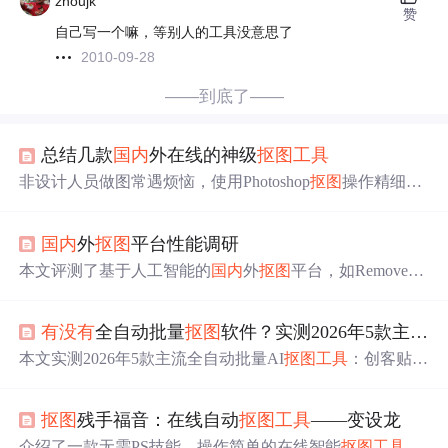
zhoujk
赞
自己写一个嘛，等别人的工具没意思了
2010-09-28
——到底了——
总结几款
国内
外在线的神级
抠图
工具
非设计人员做图常遇烦恼，使用Photoshop
抠图
操作精细。
作者亲测多款在线
抠图
工具
，包括国外的https://www.remov
e.bg/upload等，
国内
的搞定网、顽兔
抠图
等，这些
工具
对
国内
外
抠图
平台性能调研
付一般
抠图
基本够用，分享出来供有需要的人参考。
本文评测了基于人工智能的
国内
外
抠图
平台，如Removeb
g、爱分割、Versa等，对比了它们的
抠图
精度、边缘处理
及用户体验，指出人工智能技术在
抠图
领域的应用价值。
有没有
全自动批量
抠图
软件？实测2026年5款主流AI自动
本文实测2026年5款主流全自动批量AI
抠图
工具
：创客贴、
Aiarty Image Matting、Remove.bg、鲜艺AI
抠图
和嗨格式
抠
图
大师。从精准度（发丝/透明物体边缘识别）、处理速
抠图
残手福音：在线自动
抠图
工具
——变设龙
度、批量能力（单次上限与稳定性）及易用性四维度量化
对比，覆盖电商、设计、自媒体等高频场景。重点评估AI
介绍了一款无需PS技能，操作简单的在线智能
抠图
工具