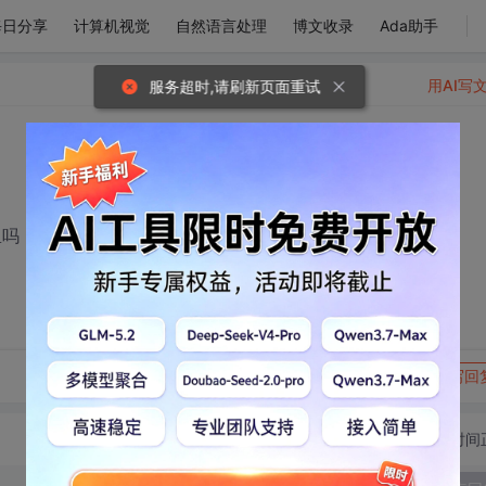
每日分享
计算机视觉
自然语言处理
博文收录
Ada助手
用AI写
服务超时,请刷新页面重试
里吗
转发到动态
举报
写回
切换为时间