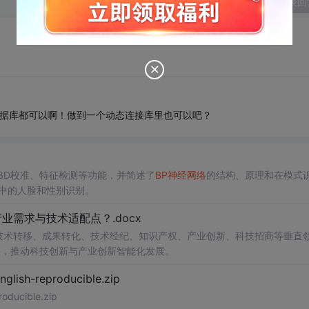
发表回
别的数据库都可以啊！做到一个动态连接库里也可以吧？
3D校准、特征检测等功能，并简述了
BP神经网络
的结构、原理和在模式
频中的人脸和性别识别。
需求与技术适配点？.docx
在技术转移、成果转化、技术经纪、知识产权、产业创新、科技招商等垂直
案，推动科技创新与产业创新智能化发展。
h-reproducible.zip
ucible.zip