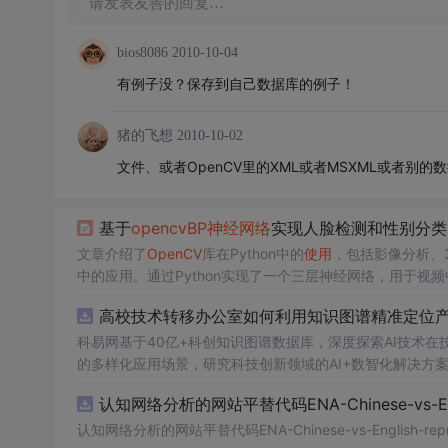
请发表友善的回复…
bios8086
2010-10-04
有例子没？保存到自己数据库的例子！
猪的飞想
2010-10-02
文件、或者OpenCV里的XML或者MSXML或者
基于
opencv
BP神经网络
实现人脸检测和性别分类
文章介绍了
OpenCV
库在Python中的
使用
，包括影像分析、
中的应用。通过Python实现了一个三层神经网络，用于视
高校技术转移办公室如何利用知识图谱精准定位产业
科易网基于40亿+科创知识图谱数据库，深度探索AI技术
的多样化应用场景，研究科技创新领域的AI+数智化解决方
认知网络分析的网站平替代码ENA-Chinese-vs-Englis
认知网络分析的网站平替代码ENA-Chinese-vs-English-reprod