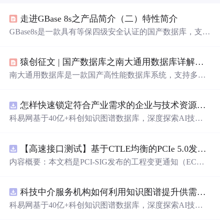
走进GBase 8s之产品简介（二）特性简介
GBase8s是一款具有等保四级安全认证的国产数据库，支持
分布式部署，提供高可用性解决方案，包括同城灾备、异
地灾备和共享存储。它兼容SQL标准，易于管理，支持多
猿创征文 | 国产数据库之南大通用数据库详解安装和使用
种开发接口和国产平台，适合金融级应用需求。
南大通用数据库是一款国产高性能数据库系统，支持多种
部署模式，具备金融级高可用性和强大的安全性功能。兼
容主流数据库语法，适用于金融、电信等多个领域。
怎样快速锁定符合产业需求的企业与技术资源？.docx
科易网基于40亿+科创知识图谱数据库，深度探索AI技术
在技术转移、成果转化、技术经纪、知识产权、产业创
新、科技招商等垂直领域的多样化应用场景，研究科技创
【高速接口测试】基于CTLE均衡的PCIe 5.0发射机抖动测量方法：32 GT/s速率下精确评估硅基抖动分量的技术方案
新领域的AI+数智化解决方案，推动科技创新与产业创新
智能化发展。
内容概要：本文档是PCI-SIG发布的工程变更通知（EC
N），针对PCI Express 5.0规范中32.0 GT/s速率下的发送端
（Tx）抖动测量方法进行了更新。新方法采用“抖动测量模
科技中介服务机构如何利用知识图谱提升供需匹配精准度？.docx
式”替代原有的S参数去嵌入法，通过在被测通道应用基于
CTLE的均衡来减少因信道损耗导致的信号退化，从而更准
科易网基于40亿+科创知识图谱数据库，深度探索AI技术
确地评估由芯片内部随机和确定性源产生的抖动。该方法
在技术转移、成果转化、技术经纪、知识产权、产业创