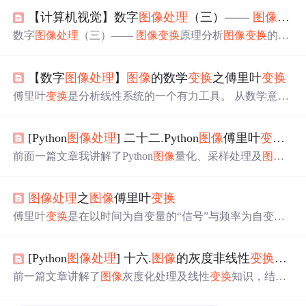
【计算机视觉】数字
图像
处理
（三）——
图像
变换
数字
图像
处理
（三）——
图像
变换
原理分析
图像
变换
的目
的与用途傅里叶
变换
3、离散函数的傅立叶
变换
傅里叶
变换
的性质可
分离
性卷积与相关定理傅里叶
变换
的实例与应用
【数字
图像
处理
】
图像
的数学
变换
之傅里叶
变换
图像
变换
的目的与用途
图像
变换
的目的主要有以下三点：
① 使
图像
处理
问题
简化； ② 有利于
图像
特征提取（我们
傅里叶
变换
是分析线性系统的一个有力工具。 从数学意义
知道特征提取的目的是为了对影像进行分析，根据特征从
上说，傅里叶
变换
将一个任意的周期函数分解成为无穷个
影像中提取目标等有用信息，特征提取对从影像中提取目
正弦函数的和的形式；从物理效果上看，傅里叶
变换
实现
标非常重要）； ③ 有助于从概念或者物理上增强对
图像
信
[Python
图像
处理
] 二十二.Python
图像
傅里叶
变换
原
了将信号从空间域到频率域的转换。关于傅里叶变化的讲
息的理解。
图像
变换
其实就是对
图像
的另外一种表达 正如
解，很多大神都写得非常详尽了，通过下面几篇博文，可
前面一篇文章我讲解了Python
图像
量化、采样处理及
图像
我们可以将一个函数分解表示为奇偶函数、直
以让大家对傅里叶
变换
何相关知识有一个全面的了解，在
金字塔。本文主要讲解
图像
傅里叶
变换
的相关内容，在数
这里我主要是想从
图像
处理
中的角度谈一谈自己非常浅显
字
图像
处理
中，有两个经典的
变换
被广泛应用——傅里叶
的理解。 韩昊-傅里叶分析之掐死教程（完整版...
图像
处理
之
图像
傅里叶
变换
变换
和霍夫
变换
。其中，傅里叶
变换
主要是将时间域上的
信号转变为频率域上的信号，用来进行
图像
除噪、
图像
增
傅里叶
变换
是在以时间为自变量的“信号”与频率为自变量
强等处理。基础性文章，希望对你有所帮助。同时，该部
的“频谱”函数之间的某域研究中较复杂的
问题
在频域中变
分知识均为杨秀璋查阅资料撰写，转载请署名CSDN+杨秀
得简单起来，从而简化其分析过程；当自变量“时间”或“频
璋及原地址出处，谢谢！！ 1.
图像
傅里叶
变换
2.Numpy实
[Python
图像
处理
] 十六.
图像
的灰度非线性
变换
之对
率”为连续形式和离散形式的不同组合时，就可以形成各种
现傅里叶
变换
3.Numpy实现傅里叶逆
变换
4.OpenCV实现
不同的傅里叶
变换
对，即“信号”与“频谱”的对应关系。即
前一篇文章讲解了
图像
灰度化处理及线性
变换
知识，结合
傅里叶
变换
傅里叶
变换
的物理意义是将
图像
的灰度分布函数
变换
为
图
OpenCV调用cv2.cvtColor()函数实现
图像
灰度操作，本篇文
像
的频率分布函数，傅里叶逆
变换
是将
图像
的频率分布函
章主要讲解非线性
变换
，使用自定义方法对
图像
进行灰度