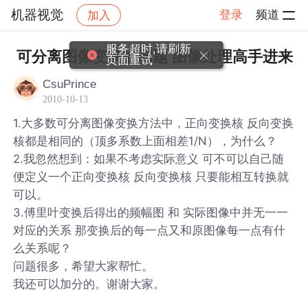
机器视觉
登录
频道
加入
帖子详情
社区
机器视觉
服务超时,请刷新
可分离图像变换的问题 图像处理高手进来
页面重试
CsuPrince
2010-10-13
1.大多数可分离图像变换方法中，正向变换核 反向变换
核都是相同的（顶多系数上面相差1/N），为什么？
2.我忽然想到：如果不考虑实际意义 可不可以自己随
便定义一个正向变换核 反向变换核 只要能相互转换就
可以。
3.傅里叶变换后得出的频幅图 和 实际图像中并无一一
对应的关系 那变换后的每一点又和原图像每一点有什
么关系呢？
问题很多，希望大家帮忙。
我还可以加分的。谢谢大家。