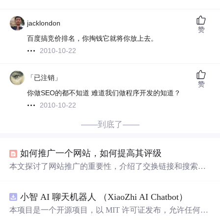
jacklondon
赞
百度搞竞价排名，你掏钱它就将你放上去。
2010-10-22
「已注销」
赞
你做SEO的都不知道 难道我们做程序开发的知道？
2010-10-22
——到底了——
如何推广一个网站，如何提高其评级
本文探讨了网站推广的重要性，介绍了交换链接和搜索引
擎优化（SEO）的基本原理，强调了积极推广网站以实现
收入增长的必要性。文章详细阐述了搜索引擎对新站的考
小智 AI 聊天机器人 （XiaoZhi AI Chatbot）
查过程，提出通过规律性录入信息、增加外链等方法来提
高搜索引擎
收录
效率，并提醒开发者在新站考查期内谨慎
本项目是一个开源项目，以 MIT 许可证发布，允许任何人
调整网站结构，避免影响
收录
。