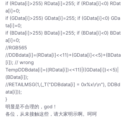
if (RData[i]>255) RData[i]=255; if (RData[i]<0) RDat
a[i]=0;
if (GData[i]>255) GData[i]=255; if (GData[i]<0) GDa
ta[i]=0;
if (BData[i]>255) BData[i]=255; if (BData[i]<0) BDat
a[i]=0;
//RGB565
//DDBdata[i]=(RData[i]<<11)+(GData[i]<<5)+(BData
[i]); // wrong
TempDDBdata[i]=((RData[i])<<11)|((GData[i])<<5)|
(BData[i]);
//RETAILMSG(1,(_T("DDBdata[i] = 0x%x\r\n"), DDBd
ata[i]));
}
明显是不合理的，god！
各位，从未接触这些，请大家明示啊。呵呵