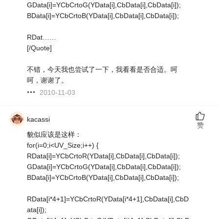
GData[i]=YCbCrtoG(YData[i],CbData[i],CbData[i]);
BData[i]=YCbCrtoB(YData[i],CbData[i],CbData[i]);
RDat……
[/Quote]
不错，今天我也尝试了一下，我看看是否合适。呵
呵，谢谢了。
2010-11-03
kacassi
赞
貌似应该是这样：
for(i=0;i<UV_Size;i++) {
RData[i]=YCbCrtoR(YData[i],CbData[i],CbData[i]);
GData[i]=YCbCrtoG(YData[i],CbData[i],CbData[i]);
BData[i]=YCbCrtoB(YData[i],CbData[i],CbData[i]);
RData[i*4+1]=YCbCrtoR(YData[i*4+1],CbData[i],CbD
ata[i]);