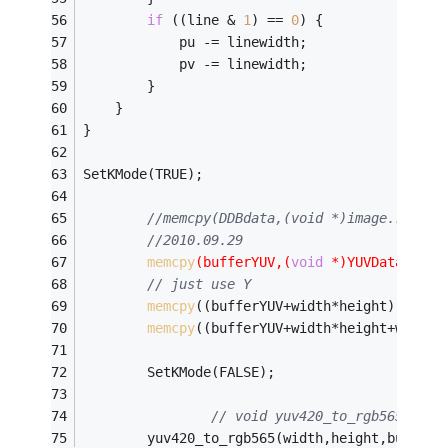
if
 ((line & 
1
) == 
0
) { 
            pu -= linewidth;
            pv -= linewidth;
        }
    } 
}
SetKMode(TRUE);
//memcpy(DDBdata,(void *)image.rgb_ad
//2010.09.29
memcpy
(bufferYUV,(
void
 *)YUVData.y_ad
// just use Y
memcpy
((bufferYUV+width*height),(
void
memcpy
((bufferYUV+width*height+width*
        SetKMode(FALSE);
// void yuv420_to_rgb565(int 
        yuv420_to_rgb565(width,height,bufferY