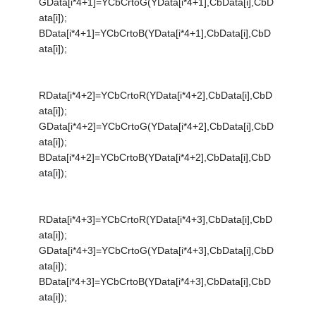
GData[i*4+1]=YCbCrtoG(YData[i*4+1],CbData[i],CbD
ata[i]);
BData[i*4+1]=YCbCrtoB(YData[i*4+1],CbData[i],CbD
ata[i]);
RData[i*4+2]=YCbCrtoR(YData[i*4+2],CbData[i],CbD
ata[i]);
GData[i*4+2]=YCbCrtoG(YData[i*4+2],CbData[i],CbD
ata[i]);
BData[i*4+2]=YCbCrtoB(YData[i*4+2],CbData[i],CbD
ata[i]);
RData[i*4+3]=YCbCrtoR(YData[i*4+3],CbData[i],CbD
ata[i]);
GData[i*4+3]=YCbCrtoG(YData[i*4+3],CbData[i],CbD
ata[i]);
BData[i*4+3]=YCbCrtoB(YData[i*4+3],CbData[i],CbD
ata[i]);