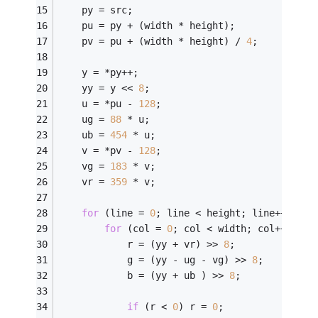
    py = src;
    pu = py + (width * height);
    pv = pu + (width * height) / 
4
;
    y = *py++;
    yy = y << 
8
;
    u = *pu - 
128
;
    ug = 
88
 * u;
    ub = 
454
 * u;
    v = *pv - 
128
;
    vg = 
183
 * v;
    vr = 
359
 * v;
for
 (line = 
0
; line < height; line++) {
for
 (col = 
0
; col < width; col++) {
            r = (yy + vr) >> 
8
;
            g = (yy - ug - vg) >> 
8
;
            b = (yy + ub ) >> 
8
;
if
 (r < 
0
) r = 
0
;