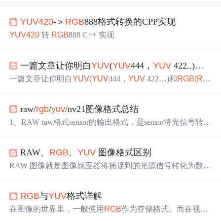
YUV
420
-＞
RGB
888格式转换的CPP实现
YUV
420
转
RGB
888 C++ 实现
一篇文章让你明白
YUV
(
YUV
444，
YUV
422..)和
RG
一篇文章让你明白
YUV
(
YUV
444，
YUV
422…)和
RGB
(
RG
B
565
、
RGB
555…) 1、什么是图片？ 答：图片是摄像头捕
捉到某一帧图像，经过加工得到目前流行的图片，一般格
raw/
rgb
/
yuv
/nv21图像格式总结
式为(bmp,jpg,png,tif等等) 2、什么是视频？ 答：图片是摄
像头捕捉到某个时间段的图像，经过加工得到目前流行的
1、RAW raw格式sensor的输出格式，是sensor将光信号转换
视频流+声音录制，一般格式为(.3gp.mpeg.mp4.avi.flv/f4v.r
为电信号时的电平高低的原始记录，没有经过处理的原始
m/rmvb等等) 3、图片和
RGB
、
YUV
有什么关系？ 答：如
数据 raw数据在输出的时候使用一定的顺序的，主要有四
图 Created with Raphaël 2.2.0
RAW、
RGB
、
YUV
图像格式区别
种: GRBG, RGGB, BGGR, GBRG raw数据主要有3中常见
的格式: raw8, raw10, raw12 2、
RGB
rgb
格式:即每一个像素
RAW 图像就是图像感应器将捕捉到的光源信号转化为数字
由三原色R、G、B蓝色组成
RGB
565
每个像素用16位表
信号的原始数据，是无损的，包含了物体原始的颜色信息
示，
RGB
分量分别使用5位、6位、5位
RGB
555 每个像素
等。
RGB
就是一种在数字化领域表示颜色的标准，也称作
用16位表示，
RGB
分量分别使用5位、5位、5位(剩
RGB
与
YUV
格式详解
一种色彩空间，通过用三原色 R、G、B 的不同的亮度值
组合来表示某一种具体的颜色。
YUV
是一种色彩编码方
在图像的世界里，一般使用
RGB
作为存储格式。而在视频
法，Y 表示明亮度（Luma），就是灰度图。U 和 V 分别对
的世界里，一般使用
YUV
作为压缩存储格式。有时候面试