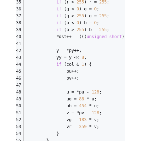
if
 (r > 
255
) r = 
255
;
if
 (g < 
0
) g = 
0
;
if
 (g > 
255
) g = 
255
;
if
 (b < 
0
) b = 
0
;
if
 (b > 
255
) b = 
255
;
            *dst++ = (((
unsigned
short
)r>>
3
)<
            y = *py++;
            yy = y << 
8
;
if
 (col & 
1
) {
                pu++;
                pv++;
                u = *pu - 
128
;
                ug = 
88
 * u;
                ub = 
454
 * u;
                v = *pv - 
128
;
                vg = 
183
 * v;
                vr = 
359
 * v;
            }
        } 