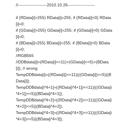
//--------------------2010.10.26-------------------
if (RData[i]>255) RData[i]=255; if (RData[i]<0) RData
[i]=0;
if (GData[i]>255) GData[i]=255; if (GData[i]<0) GData
[i]=0;
if (BData[i]>255) BData[i]=255; if (BData[i]<0) BData
[i]=0;
//RGB565
//DDBdata[i]=(RData[i]<<11)+(GData[i]<<5)+(BData
[i]); // wrong
TempDDBdata[i]=((RData[i])<<11)|((GData[i])<<5)|(B
Data[i]);
TempDDBdata[i*4+1]=((RData[i*4+1])<<11)|((GData[i
*4+1])<<5)|(BData[i*4+1]);
TempDDBdata[i*4+2]=((RData[i*4+2])<<11)|((GData[i
*4+2])<<5)|(BData[i*4+2]);
TempDDBdata[i*4+3]=((RData[i*4+3])<<11)|((GData[i
*4+3])<<5)|(BData[i*4+3]);