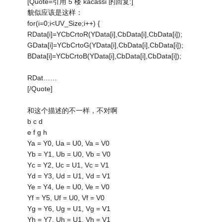
[Quote=引用 5 楼 kacassi 的回复:]
貌似应该是这样：
for(i=0;i<UV_Size;i++) {
RData[i]=YCbCrtoR(YData[i],CbData[i],CbData[i]);
GData[i]=YCbCrtoG(YData[i],CbData[i],CbData[i]);
BData[i]=YCbCrtoB(YData[i],CbData[i],CbData[i]);
RDat……
[/Quote]
和这个描述的不一样，不对啊
b c d
e f g h
Ya = Y0, Ua = U0, Va = V0
Yb = Y1, Ub = U0, Vb = V0
Yc = Y2, Uc = U1, Vc = V1
Yd = Y3, Ud = U1, Vd = V1
Ye = Y4, Ue = U0, Ve = V0
Yf = Y5, Uf = U0, Vf = V0
Yg = Y6, Ug = U1, Vg = V1
Yh = Y7, Uh = U1, Vh = V1