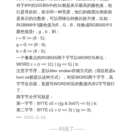
对于8中的255和5中的31都是表示最高的颜色值，他
们是等价的，表示同一种亮度，他们的精度比例差就
是表示的位数差，可以用移位转换比较方便，比如：
RGB888中3颜色值为R，G，B，转换成RGB565中3
颜色值是r，g，b，则：
r = R >> (8 - 5);
g = G >> (8 - 6);
b = B >> (8 - 5);
一个像素点的RGB565两个字节以WORD为单位：
WORD c = (r << 11) | (g << 5) | b;
注意字节序，是以litter endian存储方式的（现在机器s
hort int都是以这种方式），对应WORD两个字节，高
字节在后面，直接写WORD对应的数据内存2字节就行
了。
两字节分开写就是：
第一字节：BYTE c0 = ((g & 0x07) << 5) | b;
第二字节：BYTE c1 = (r << 3) | (g >> 3);
2010-11-02
——到底了——