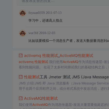
请发表友善的回复…
foyuan0359
2011-07-13
学习中，还请高人指点
war3fd
2010-12-03
比如说要模拟一个消息生产者，发送大数据量消息到ac
activemq
性能测试
_
ActiveMQ
性能测试
activemq
性能测试
我们使用
ActiveMQ
作为消息传递层–发
看到性能问题。 在花了太多时间测试我们的基础结构之后，
一般来说，消息通过
ActiveMQ
传输不会出现问题，但是我们
性能测试
工具 Jmeter 测试 JMS (Java Message 
JMS 介绍:JMS 即 Java 消息服务（Java Message 
用于在两个应用程序之间，或分布式系统中发送消息，进行
应该同理.点对点 (Queues 队列)
ActiveMQ
性能测试
我们使用
ActiveMQ
作为消息传递层–发送大量需要低延迟的