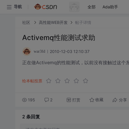
全部
Ada助手
导航
社区
高性能WEB开发
帖子详情
Activemq性能测试求助
2010-12-03 12:10:37
war3fd
正在做Activemq的性能测试，以前没有接触过
给本帖投票
195
2
打赏
分享
收藏
2 条
回复