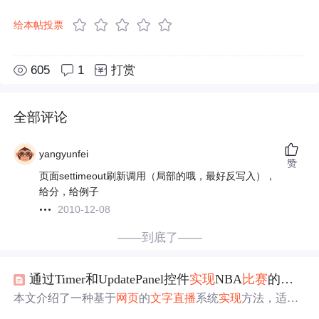
给本帖投票
605
1
打赏
全部评论
yangyunfei
赞
页面settimeout刷新调用（局部的哦，最好反写入），
给分，给例子
2010-12-08
——到底了——
通过Timer和UpdatePanel控件
实现
NBA
比赛
的
文字
本文介绍了一种基于
网页
的
文字
直播
系统
实现
方法，适用
于无法观看视频
直播
的用户，通过定时更新
比赛
情况来提