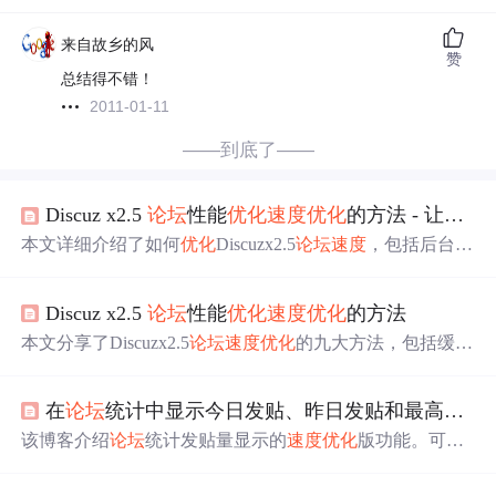
来自故乡的风
赞
总结得不错！
2011-01-11
——到底了——
Discuz x2.5
论坛
性能
优化
速度
优化
的方法 - 让你
论
本文详细介绍了如何
优化
Discuzx2.5
论坛
速度
，包括后台设
置、缓存、服务器
优化
、内存
优化
、Gzip设置、SEO设
置、减少插件、模板管理、数据库
优化
等9个步骤，帮助提
Discuz x2.5
论坛
性能
优化
速度
优化
的方法
升用户体验和搜索引擎友好性。
本文分享了Discuzx2.5
论坛
速度
优化
的九大方法，包括缓存
设置、服务器及内存
优化
、URL静态化等，旨在改善用户
体验并提高搜索引擎收录率。
在
论坛
统计中显示今日发贴、昨日发贴和最高日发贴（
该博客介绍
论坛
统计发贴量显示的
速度
优化
版功能。可显
示今日、昨日、最高日发贴，最高日发贴数字以红色显
示，鼠标移停能显示最高日日期。