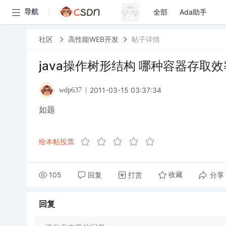
全部
Ada助手
导航
社区
高性能WEB开发
帖子详情
java操作树形结构 哪种容器存取
2011-03-15 03:37:34
wdp637
如题
给本帖投票
105
回复
打赏
分享
收藏
回复