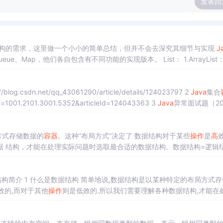
发表回
构的需求，这里做一个小小的简单总结，但并不会去深究其细节与实现
J
Queue、Map，他们各自包含有不同功能的实现版本。 List： 1.ArrayLis
在任何位置进行
高
效地插入和删除
操作
的有序序列 Se...
基础知识面试题（2022版） https://blog.csdn.net/qq_43061290/article/details/124023797 2
Java
集合
面试题（2022版） 待续… https://editor.csdn.net/md?spm=1001.2101.3001.5352&articleId=124043363 3
Java
异常面试题（20
方式存储数据的
容器
。这种“布局方式”决定了 数据结构对于某些
操作
是
高
据 结构，才能在处理实际问题时选取最合适的数据结构。数据结构=逻辑
素间抽象化的相互关系 物理结构：（存储结构），在计算机存储器中的存
型：2.1线性结构数据结构中的元素存在一对一的相互关系；
构简介 1 什么是数据结构 简单地说,数据结构是以某种特定的布局方式存
效的,而对于其他
操作
则是低效的.所以我们需要理解各种数据结构,才能在
物理结构（顺序、链式、索引、散列） 逻辑结构：数据元素间抽象化的相
 数据结构逻辑分类 数据结构从逻辑上划分为三种基本类型： 2.1线