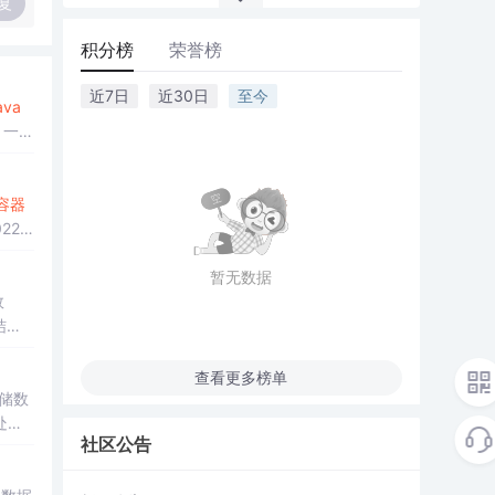
复
积分榜
荣誉榜
近7日
近30日
至今
ava
t：一种
容器
22
暂无数据
效
结构
储形
查看更多榜单
储数
处理
社区公告
互关