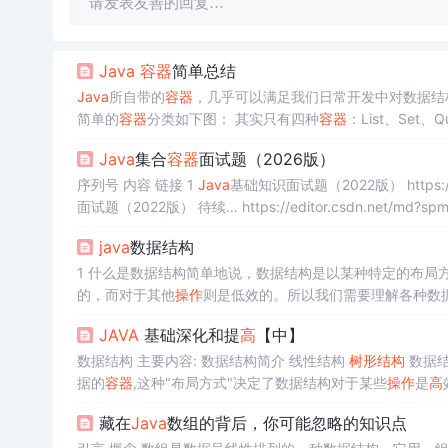
请发表友善的回复…
Java
容器
简单总结
Java
所自带的
容器
，几乎可以满足我们日常开发中对数据结
简单的
容器
分类如下图： 其实只有四种
容器
：List、Set、
可以动态增长和缩减的索引序列 2.LinkedList：一种可以
Java
集合
容器
面试题（2026版）
序列号 内容 链接 1
Java
版） 待续… 4 并发编程面试题 （2022版） 待续… 5 JV....
java
数据结构
1 什么是数据结构简单地说，数据结构是以某种特定的布局
的，而对于其他
操作
则是低效的。所以我们需要理解各种数
+物理结构（顺序、链式、索引、散列） 逻辑结构：数据元
JAVA
基础深化和提
高
【中】
式2 数据结构逻辑分类数据结构从逻辑上划分为三种基本类
数据结构 主要内容: 数据结构简介 线性结构
树形结构
数据结
据的
容器
,这种"布局方式"决定了数据结构对于某些
操作
是
高
实际问题时选取最合适的数据结构。 数据结构=逻辑结构+
藏在
Java
数组的背后，你可能忽略的知识点
系 物理结构：（存储结构），在计算机存储器中的存储形式 2