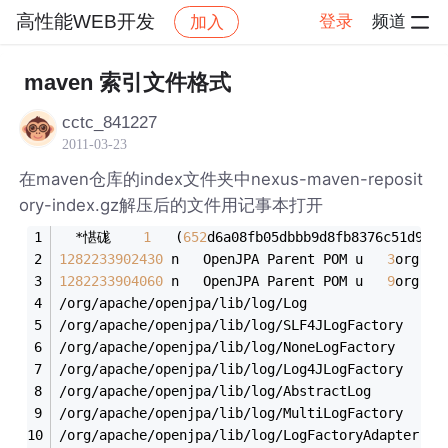
高性能WEB开发
登录
频道
加入
帖子详情
社区
高性能WEB开发
maven 索引文件格式
cctc_841227
2011-03-23
在maven仓库的index文件夹中nexus-maven-reposit
ory-index.gz解压后的文件用记事本打开
  *愖硥    
1
   (
652
d6a08fb05dbbb9d8fb8376c51d9678
1282233902430
 n   OpenJPA Parent POM u   
3
org.ap
1282233904060
 n   OpenJPA Parent POM u   
9
org.ap
/org/apache/openjpa/lib/log/Log
/org/apache/openjpa/lib/log/SLF4JLogFactory
/org/apache/openjpa/lib/log/NoneLogFactory
/org/apache/openjpa/lib/log/Log4JLogFactory
/org/apache/openjpa/lib/log/AbstractLog
/org/apache/openjpa/lib/log/MultiLogFactory
/org/apache/openjpa/lib/log/LogFactoryAdapter