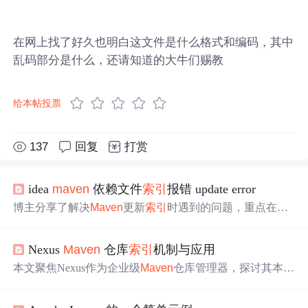
在网上找了好久也明白这文件是什么格式和编码，其中
乱码部分是什么，还请知道的大牛们赐教
给本帖投票
137
回复
打赏
idea
maven
依赖文件
索引
报错 update error
博主分享了解决
Maven
更新
索引
时遇到的问题，重点在于
设置华为镜像，修复setting.xml
文件格式
错误，以及确认磁
盘空间。建议检查setting.xml并确保有足够的磁盘空间来下
Nexus
Maven
仓库
索引
机制与应用
载缺失的nexus-
maven
-repository-index.properties文件。
本文聚焦Nexus作为企业级
Maven
仓库管理器，探讨其本地
索引
文件“nexus -
maven
- repository - index.zip”的创建、功
能。详细介绍Lucene字段、频率、段信息等
索引
文件结构