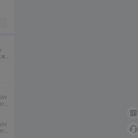
数
出准确
常方
SV
行np
项目
SV
行np
项目