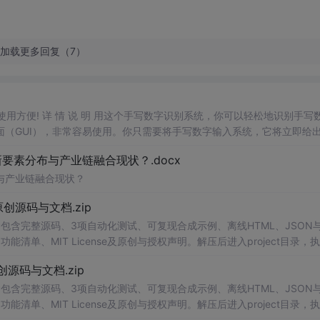
加载更多回复（7）
，使用方便! 详 情 说 明 用这个手写数字识别系统，你可以轻松地识别手写
（GUI），非常容易使用。你只需要将手写数字输入系统，它将立即给
、工作还是日常生活，都能为你提供快速和准确的识别服务。它是一个非
素分布与产业链融合现状？.docx
与产业链融合现状？
.0-原创源码与文档.zip
包含完整源码、3项自动化测试、可复现合成示例、离线HTML、JSON与
能清单、MIT License及原创与授权声明。解压后进入project目录，执
通过本地静态服务器打开
网页
。运行时零第三方依赖，不包含热点产品或开源
.0-原创源码与文档.zip
。适合前端开发、AI应用工程、测试审计和课程实践。
包含完整源码、3项自动化测试、可复现合成示例、离线HTML、JSON与
能清单、MIT License及原创与授权声明。解压后进入project目录，执
通过本地静态服务器打开
网页
。运行时零第三方依赖，不包含热点产品或开源