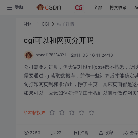
全部
博文收录
A
导航
社区
CGI
帖子详情
cgi可以和网页分开吗
2011-05-16 11:24:10
stone1138354321
公司需要赶进度，但大家对html(css)都不熟悉
需要通过cgi读取数据库，并作一些计算后才能确定其显
句打印网页到标准输出，除了主页，其它页面都是这
如果可以，应该如何处理？由于我们以前没做过网页
给本帖投票
2263
27
打赏
分
收藏