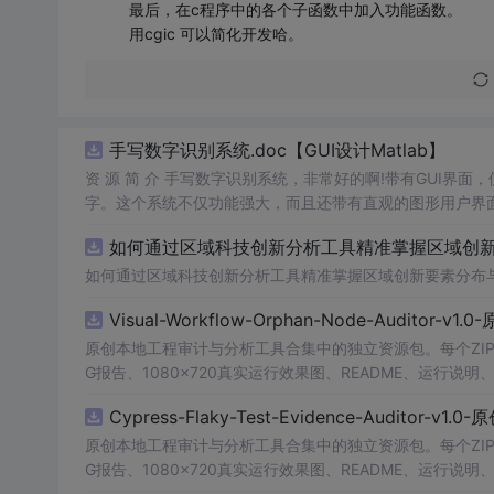
最后，在c程序中的各个子函数中加入功能函数。
用cgic 可以简化开发哈。
手写数字识别系统.doc【GUI设计Matlab】
资 源 简 介 手写数字识别系统，非常好的啊!带有GUI界面
字。这个系统不仅功能强大，而且还带有直观的图形用户界面
的识别结果。这个系统可以在各种场景中使用，无论是学校
如何通过区域科技创新分析工具精准掌握区域创新要
便和实用的工具，你一定会喜欢它的！
如何通过区域科技创新分析工具精准掌握区域创新要素分布
Visual-Workflow-Orphan-Node-Auditor-v1
原创本地工程审计与分析工具合集中的独立资源包。每个ZIP
G报告、1080×720真实运行效果图、README、运行说明、功
m test验证算法，执行npm run report生成报告，也可
Cypress-Flaky-Test-Evidence-Auditor-v1
源码、Logo、官方截图、论文、生产日志或其他受限素材
原创本地工程审计与分析工具合集中的独立资源包。每个ZIP
G报告、1080×720真实运行效果图、README、运行说明、功
m test验证算法，执行npm run report生成报告，也可