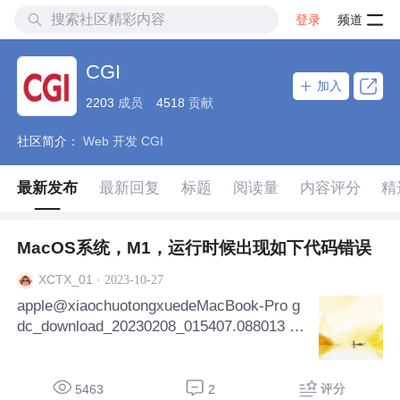
登录
频道
CGI
加入
2203
成员
4518
贡献
社区简介：
Web 开发 CGI
最新发布
最新回复
标题
阅读量
内容评分
精
MacOS系统，M1，运行时候出现如下代码错误
·
2023-10-27
XCTX_01
apple@xiaochuotongxuedeMacBook-Pro g
dc_download_20230208_015407.088013 %
perl merge.pl metadata.cart.2023-10-27.jso
n Can't lo
评分
5463
2