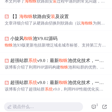
本文列举了
海
蜘蛛
软路由安
装
过程中遇到的常见问题，包
括安
装
卡住、kernelpanic错误、
硬盘
兼容性问题等，并提供
了相应的解决方法，如使用failsafe模式、检查硬件兼容性
【】
海
蜘蛛
软路由安
装
及设置
和媒介完整性等。
文章详细介绍了从硬路由切换到软路由（以
海
蜘蛛
为例）
的过程，包括硬件准备、软件安
装
和配置步骤。强调了软
路由的便捷性、稳定性以及全中文设置界面的优势，提供
小旋风
蜘蛛
池V9.02源码
了具体的硬件要求和安
装
教程，同时分享了成功案例和推
荐的下载链接。
蜘蛛
池X9版更新包括新增泛域名城市标签、支持第三方AI
伪原创API接口等功能，增强了TKDB调用模板，并增加了
缓存路径选项及缓存文件GZ压缩功能，进一步提升了
系统
超强站群
系统
v9.0：最新
蜘蛛
池优化技术，一键安
的稳定性和效率。
该博客介绍了利用PHP源码构建
蜘蛛
池和站群的优势。其
能优化利用PHP性能，运行流畅稳定，独创内容无缓存刷
新不变可节省
硬盘
，还能防止搜索引擎识别。借助
蜘蛛
池
超强站群
系统
v9.0：最新
蜘蛛
池优化技术，一键安
算法可轻松构建多种类型站点，且能个性化网站各方面设
置，最后提供源码下载。
该博客介绍了超强站群
系统
v9.0，利用PHP性能优化实现
高效安全的运行。
系统
具备内容无缓存刷新功能，防止搜
索引擎识别
蜘蛛
池。用户可以自定义网站风格、内容、模
1
式、关键词和外链，适用于电影、资讯、图片、论坛等多
说点什么…
种站点建设。提供一键安
装
，方便快捷。