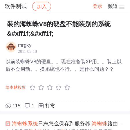
软件测试
登录
频道
加入
帖子详情
社区
软件测试
装的海蜘蛛V8的硬盘不能装别的系统
&#xff1f;&#xff1f;
mrgky
2011-05-18
以前装蜘蛛V8的硬盘。。现在准备装XP用。。装上以
后不会启动。。换系统也不行。。是什么问题？？
给本帖投票
115
1
打赏
海
蜘蛛
系统
日志怎么保存到服务器,
海
蜘蛛
路由安
装