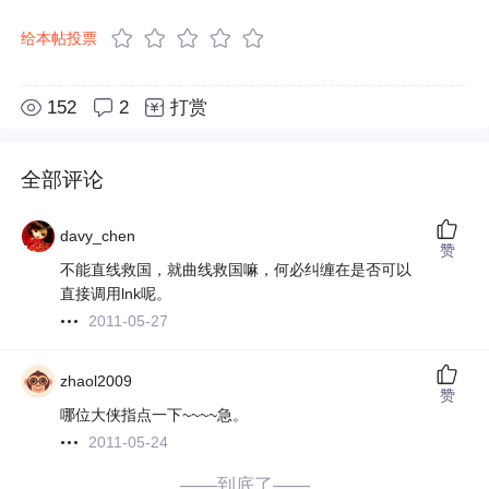
给本帖投票
152
2
打赏
全部评论
davy_chen
赞
不能直线救国，就曲线救国嘛，何必纠缠在是否可以
直接调用lnk呢。
2011-05-27
zhaol2009
赞
哪位大侠指点一下~~~~急。
2011-05-24
——到底了——